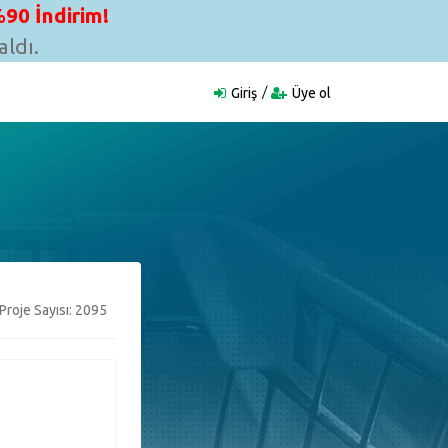
90 İndirim!
ldı.
Giriş
Üye ol
Proje Sayısı: 2095