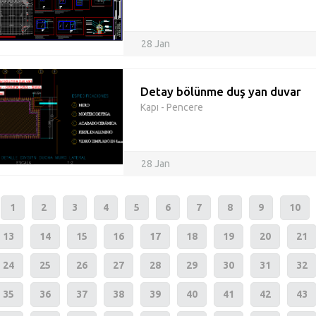
28 Jan
Detay bölünme duş yan duvar
Kapı - Pencere
28 Jan
1
2
3
4
5
6
7
8
9
10
13
14
15
16
17
18
19
20
21
24
25
26
27
28
29
30
31
32
35
36
37
38
39
40
41
42
43