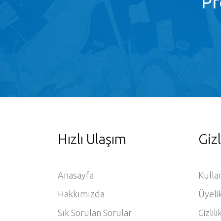
Pr
Hızlı Ulaşım
Gizl
Anasayfa
Kulla
Hakkımızda
Üyeli
Sık Sorulan Sorular
Gizlili