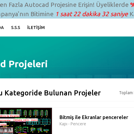
n Fazla Autocad Projesine Erişin! Üyeliklerde
%
panya'nın Bitimine
1 saat 22 dakika 31 saniye
Ka
DA
S.S.S
İLETIŞIM
d Projeleri
u Kategoride Bulunan Projeler
Toplam 
Bitmiş ile Ekranlar pencereler
Kapı - Pencere