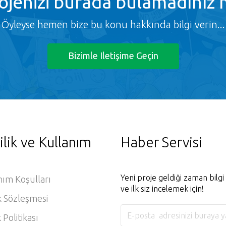
ojenizi burada bulamadınız 
Öyleyse hemen bize bu konu hakkında bilgi verin...
Bizimle Iletişime Geçin
ilik ve Kullanım
Haber Servisi
Yeni proje geldiği zaman bilg
nım Koşulları
ve ilk siz incelemek için!
k Sözleşmesi
k Politikası