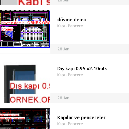
28 Jan
dövme demir
Kapı - Pencere
28 Jan
Dış kapı 0.95 x2.10mts
Kapı - Pencere
28 Jan
Kapılar ve pencereler
Kapı - Pencere