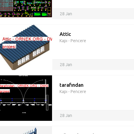
28 Jan
Attic
Kapı - Pencere
28 Jan
tarafından
Kapı - Pencere
28 Jan