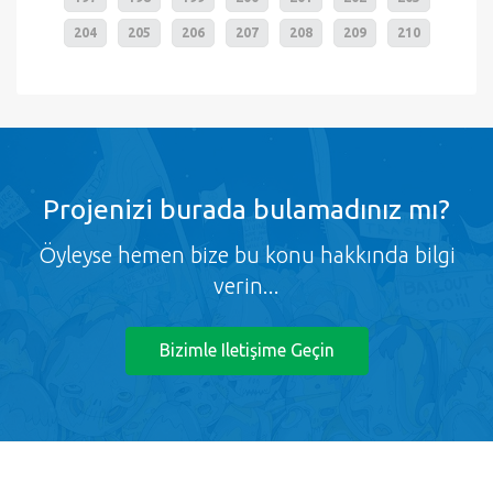
204
205
206
207
208
209
210
Projenizi burada bulamadınız mı?
Öyleyse hemen bize bu konu hakkında bilgi
verin...
Bizimle Iletişime Geçin