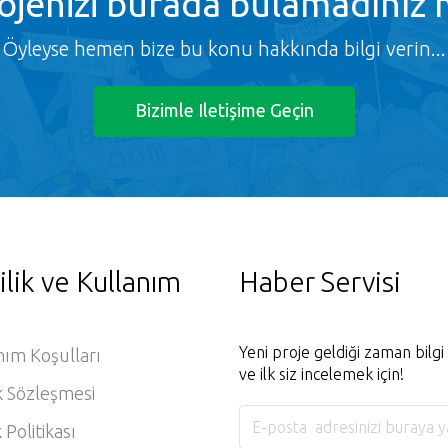
ojenizi burada bulamadınız 
Öyleyse hemen bize bu konu hakkında bilgi verin...
Bizimle Iletişime Geçin
ilik ve Kullanım
Haber Servisi
Yeni proje geldiği zaman bilg
nım Koşulları
ve ilk siz incelemek için!
k Sözleşmesi
k Politikası