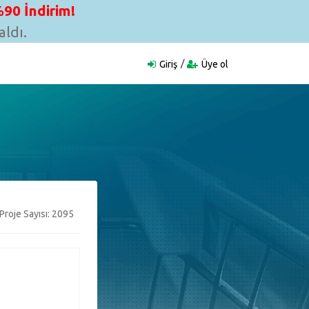
90 İndirim!
ldı.
Giriş
Üye ol
Proje Sayısı: 2095