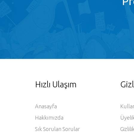
Pr
Hızlı Ulaşım
Gizl
Anasayfa
Kulla
Hakkımızda
Üyeli
Sık Sorulan Sorular
Gizlili