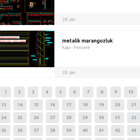
28 Jan
metalik marangozluk
Kapı - Pencere
28 Jan
1
2
3
4
5
6
7
8
9
10
13
14
15
16
17
18
19
20
21
24
25
26
27
28
29
30
31
32
35
36
37
38
39
40
41
42
43