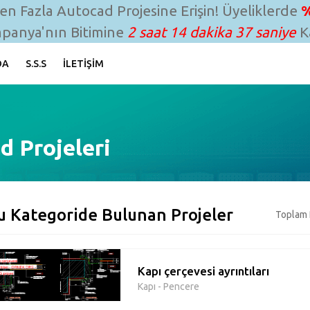
n Fazla Autocad Projesine Erişin! Üyeliklerde
%
panya'nın Bitimine
2 saat 14 dakika 36 saniye
Ka
DA
S.S.S
İLETIŞIM
d Projeleri
u Kategoride Bulunan Projeler
Toplam 
Kapı çerçevesi ayrıntıları
Kapı - Pencere