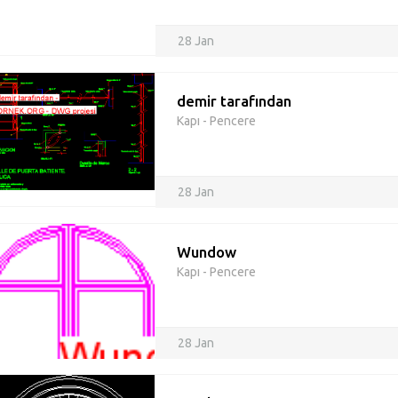
28 Jan
demir tarafından
Kapı - Pencere
28 Jan
Wundow
Kapı - Pencere
28 Jan