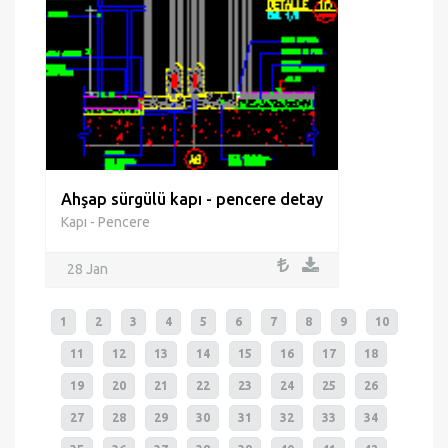
Ahşap sürgülü kapı - pencere detay
Kapı - Pencere
28 Jan
1
2
3
4
5
6
7
8
9
10
11
12
13
14
15
16
17
18
19
20
21
22
23
24
25
26
27
28
29
30
31
32
33
34