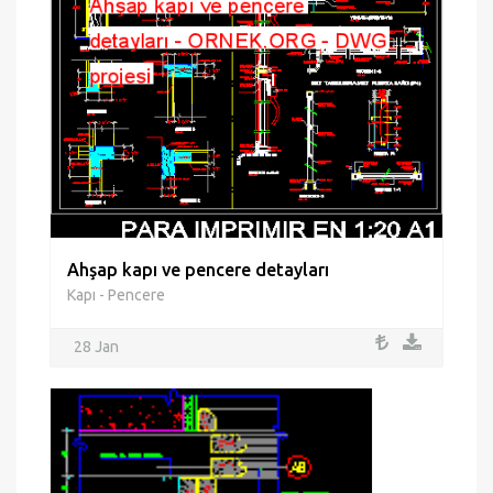
Ahşap kapı ve pencere detayları
Kapı - Pencere
28 Jan