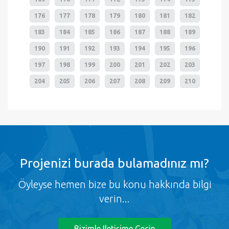
176
177
178
179
180
181
182
183
184
185
186
187
188
189
190
191
192
193
194
195
196
197
198
199
200
201
202
203
204
205
206
207
208
209
210
Projenizi burada bulamadınız mı?
Öyleyse hemen bize bu konu hakkında bilgi
verin...
Bizimle Iletişime Geçin