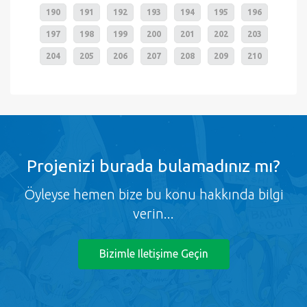
190
191
192
193
194
195
196
197
198
199
200
201
202
203
204
205
206
207
208
209
210
Projenizi burada bulamadınız mı?
Öyleyse hemen bize bu konu hakkında bilgi
verin...
Bizimle Iletişime Geçin