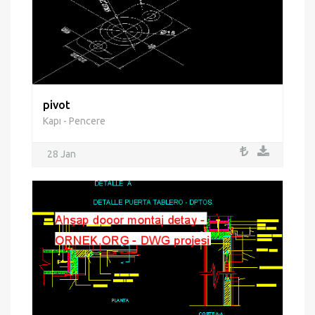
pivot
Kapı - Pencere
28 Jan