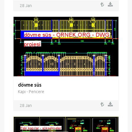
28 Jan
dövme süs
Kapı - Pencere
28 Jan