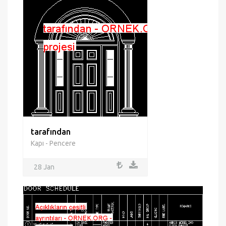
tarafından
Kapı - Pencere
28 Jan