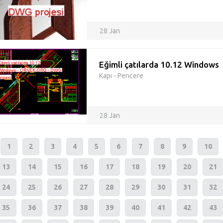
28 Jan
Eğimli çatılarda 10.12 Windows
Kapı - Pencere
28 Jan
1
2
3
4
5
6
7
8
9
10
13
14
15
16
17
18
19
20
21
24
25
26
27
28
29
30
31
32
35
36
37
38
39
40
41
42
43