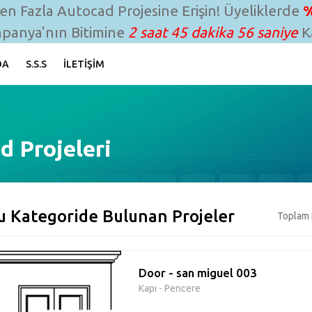
n Fazla Autocad Projesine Erişin! Üyeliklerde
%
panya'nın Bitimine
2 saat 45 dakika 56 saniye
Ka
DA
S.S.S
İLETIŞIM
d Projeleri
u Kategoride Bulunan Projeler
Toplam 
Door - san miguel 003
Kapı - Pencere