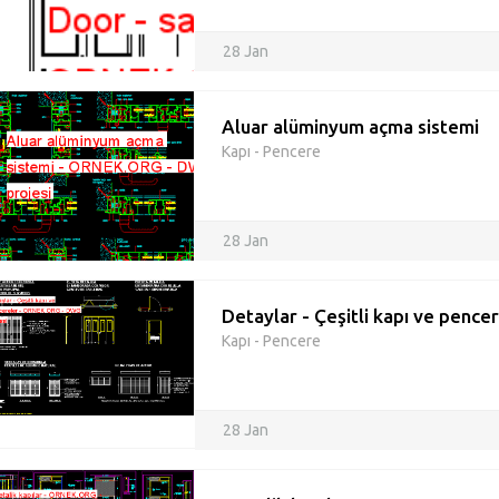
28 Jan
Aluar alüminyum açma sistemi
Kapı - Pencere
28 Jan
Detaylar - Çeşitli kapı ve pence
Kapı - Pencere
28 Jan