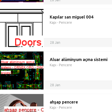
28 Jan
Kapılar san miguel 004
Kapı - Pencere
28 Jan
Aluar alüminyum açma sistemi
Kapı - Pencere
28 Jan
ahşap pencere
Kapı - Pencere