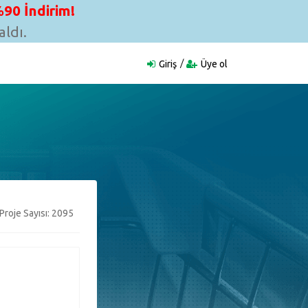
90 İndirim!
ldı.
Giriş
Üye ol
Proje Sayısı: 2095