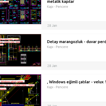
metalik kapılar
Kapı - Pencere
28 Jan
Detay marangozluk - duvar per
Kapı - Pencere
28 Jan
, Windows eğimli çatılar - velux
Kapı - Pencere