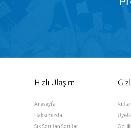
Pr
Hızlı Ulaşım
Gizl
Anasayfa
Kulla
Hakkımızda
Üyeli
Sık Sorulan Sorular
Gizlili