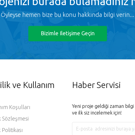
ojenizi burada bulamadınız 
Öyleyse hemen bize bu konu hakkında bilgi verin...
Bizimle Iletişime Geçin
ilik ve Kullanım
Haber Servisi
Yeni proje geldiği zaman bilg
nım Koşulları
ve ilk siz incelemek için!
k Sözleşmesi
k Politikası