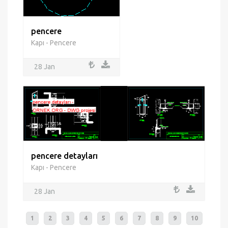
pencere
Kapı - Pencere
28 Jan
pencere detayları
Kapı - Pencere
28 Jan
1
2
3
4
5
6
7
8
9
10