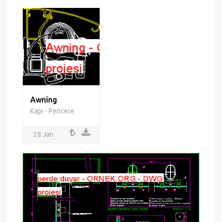
Awning
Kapı - Pencere
28 Jan