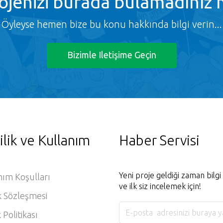
ojenizi burada bulamadınız 
Öyleyse hemen bize bu konu hakkında bilgi verin...
Bizimle Iletişime Geçin
ilik ve Kullanım
Haber Servisi
Yeni proje geldiği zaman bilg
nım Koşulları
ve ilk siz incelemek için!
k Sözleşmesi
k Politikası