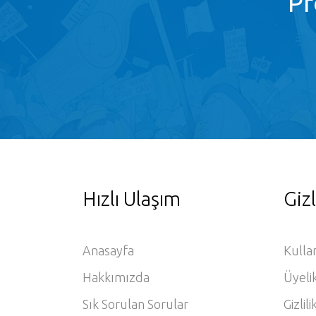
Pr
Hızlı Ulaşım
Gizl
Anasayfa
Kulla
Hakkımızda
Üyeli
Sık Sorulan Sorular
Gizlili