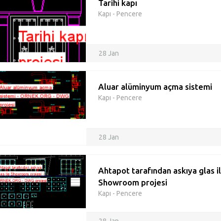
Tarihi kapı
Kapı - Pencere
28 Jan
Aluar alüminyum açma sistemi
Kapı - Pencere
28 Jan
Ahtapot tarafından askıya glas i
Showroom projesi
Kapı - Pencere