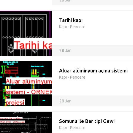
28 Jan
Tarihi kapı
Kapı - Pencere
28 Jan
Aluar alüminyum açma sistemi
Kapı - Pencere
28 Jan
Somunu ile Bar tipi Gewi
Kapı - Pencere