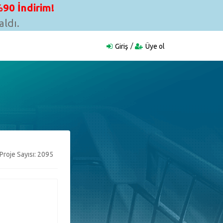
90 İndirim!
ldı.
Giriş
Üye ol
Proje Sayısı: 2095