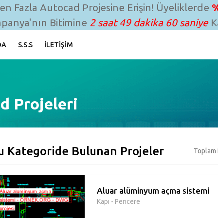
n Fazla Autocad Projesine Erişin! Üyeliklerde
%
panya'nın Bitimine
2 saat 49 dakika 59 saniye
Ka
DA
S.S.S
İLETIŞIM
d Projeleri
u Kategoride Bulunan Projeler
Toplam 
Aluar alüminyum açma sistemi
Kapı - Pencere