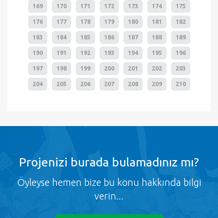
169
170
171
172
173
174
175
176
177
178
179
180
181
182
183
184
185
186
187
188
189
190
191
192
193
194
195
196
197
198
199
200
201
202
203
204
205
206
207
208
209
210
Projenizi burada bulamadınız mı?
Öyleyse hemen bize bu konu hakkında bilgi
verin...