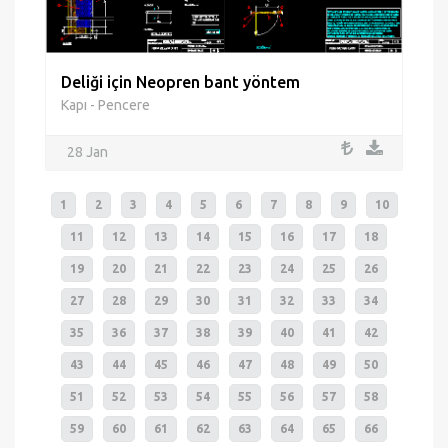
Deliği için Neopren bant yöntem
Kapı - Pencere
28 Jan
1
2
3
4
5
6
7
8
9
10
11
12
13
14
15
16
17
18
19
20
21
22
23
24
25
26
27
28
29
30
31
32
33
34
35
36
37
38
39
40
41
42
43
44
45
46
47
48
49
50
51
52
53
54
55
56
57
58
59
60
61
62
63
64
65
66