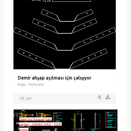
Demir ahşap açılması için çalışıyor
Kapı - Pencere
28 Jan