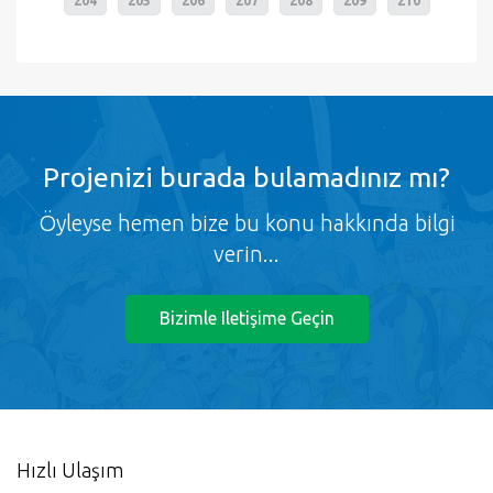
204
205
206
207
208
209
210
Projenizi burada bulamadınız mı?
Öyleyse hemen bize bu konu hakkında bilgi
verin...
Bizimle Iletişime Geçin
Hızlı Ulaşım