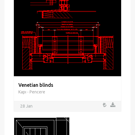
Venetian blinds
Kapı - Pencere
28 Jan