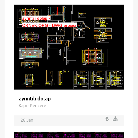
ayrıntılı dolap
Kapı - Pencere
28 Jan