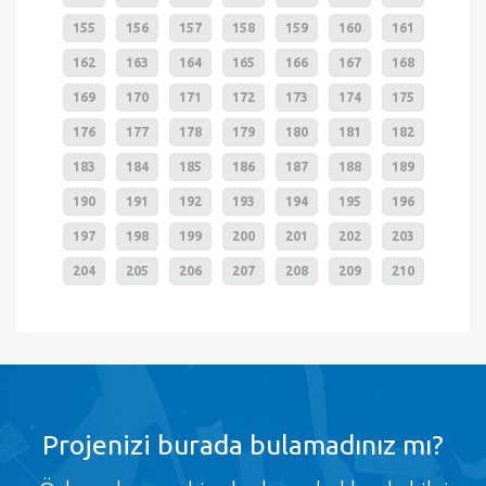
155
156
157
158
159
160
161
162
163
164
165
166
167
168
169
170
171
172
173
174
175
176
177
178
179
180
181
182
183
184
185
186
187
188
189
190
191
192
193
194
195
196
197
198
199
200
201
202
203
204
205
206
207
208
209
210
Projenizi burada bulamadınız mı?