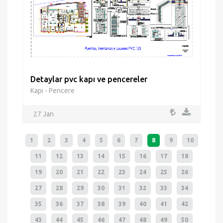
Detaylar pvc kapı ve pencereler
Kapı - Pencere
27 Jan
1
2
3
4
5
6
7
8
9
10
11
12
13
14
15
16
17
18
19
20
21
22
23
24
25
26
27
28
29
30
31
32
33
34
35
36
37
38
39
40
41
42
43
44
45
46
47
48
49
50