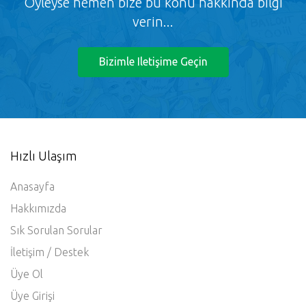
Öyleyse hemen bize bu konu hakkında bilgi
verin...
Bizimle Iletişime Geçin
Hızlı Ulaşım
Anasayfa
Hakkımızda
Sık Sorulan Sorular
İletişim / Destek
Üye Ol
Üye Girişi