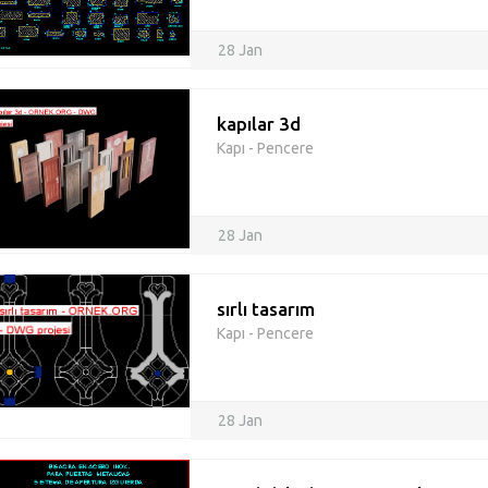
28 Jan
kapılar 3d
Kapı - Pencere
28 Jan
sırlı tasarım
Kapı - Pencere
28 Jan