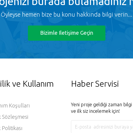
ojenizi burada bulamadınız 
Öyleyse hemen bize bu konu hakkında bilgi verin...
Bizimle Iletişime Geçin
ilik ve Kullanım
Haber Servisi
Yeni proje geldiği zaman bilg
nım Koşulları
ve ilk siz incelemek için!
k Sözleşmesi
k Politikası