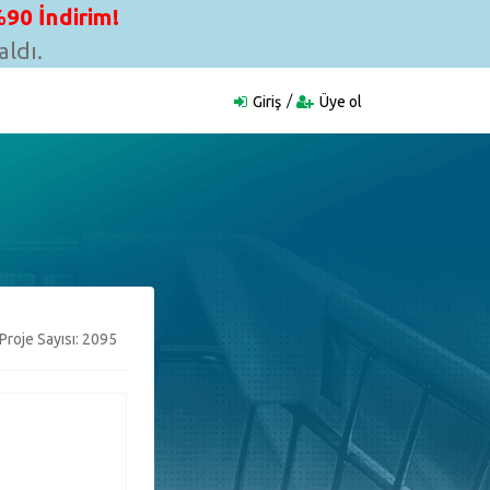
90 İndirim!
ldı.
Giriş
Üye ol
Proje Sayısı: 2095