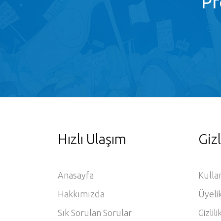
Pr
Hızlı Ulaşım
Gizl
Anasayfa
Kulla
Hakkımızda
Üyeli
Sık Sorulan Sorular
Gizlili