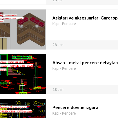
28 Jan
Askıları ve aksesuarları Gardrop
Kapı - Pencere
28 Jan
Ahşap - metal pencere detaylar
Kapı - Pencere
28 Jan
Pencere dövme ızgara
Kapı - Pencere