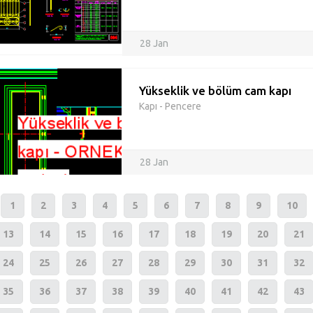
28 Jan
Yükseklik ve bölüm cam kapı
Kapı - Pencere
28 Jan
1
2
3
4
5
6
7
8
9
10
13
14
15
16
17
18
19
20
21
24
25
26
27
28
29
30
31
32
35
36
37
38
39
40
41
42
43