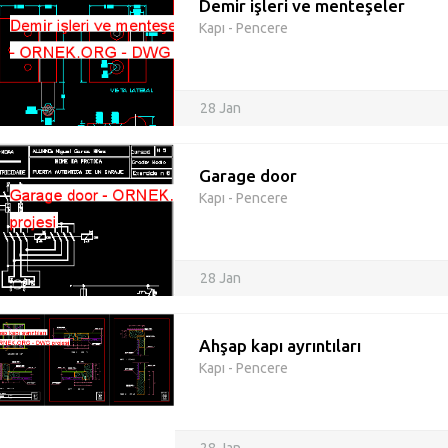
Demir işleri ve menteşeler
Kapı - Pencere
28 Jan
Garage door
Kapı - Pencere
28 Jan
Ahşap kapı ayrıntıları
Kapı - Pencere