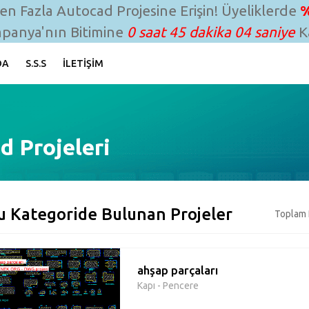
n Fazla Autocad Projesine Erişin! Üyeliklerde
%
panya'nın Bitimine
0 saat 45 dakika 03 saniye
Ka
DA
S.S.S
İLETIŞIM
d Projeleri
u Kategoride Bulunan Projeler
Toplam 
ahşap parçaları
Kapı - Pencere