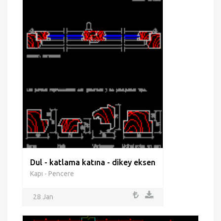
Dul - katlama katına - dikey eksen
Kapı - Pencere
28 Jan