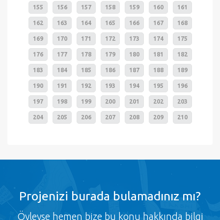
155
156
157
158
159
160
161
162
163
164
165
166
167
168
169
170
171
172
173
174
175
176
177
178
179
180
181
182
183
184
185
186
187
188
189
190
191
192
193
194
195
196
197
198
199
200
201
202
203
204
205
206
207
208
209
210
Projenizi burada bulamadınız mı?
Öyleyse hemen bize bu konu hakkında bilgi