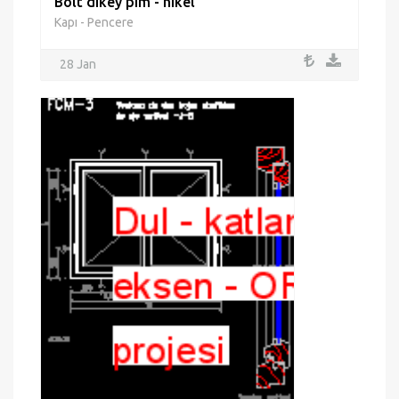
Bolt dikey pim - nikel
Kapı - Pencere
28 Jan