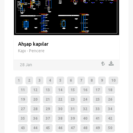
Ahşap kapılar
Kapı - Pencere
28 Jan
1
2
3
4
5
6
7
8
9
10
11
12
13
14
15
16
17
18
19
20
21
22
23
24
25
26
27
28
29
30
31
32
33
34
35
36
37
38
39
40
41
42
43
44
45
46
47
48
49
50