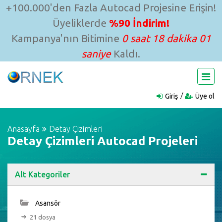
+100.000'den Fazla Autocad Projesine Erişin!
Üyeliklerde
%90 İndirim!
Kampanya'nın Bitimine
0 saat 17 dakika 60
saniye
Kaldı.
Giriş
Üye ol
Anasayfa
Detay Çizimleri
Detay Çizimleri Autocad Projeleri
Alt Kategoriler
Asansör
21 dosya