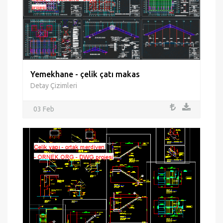
Yemekhane - çelik çatı makas
Detay Çizimleri
03 Feb