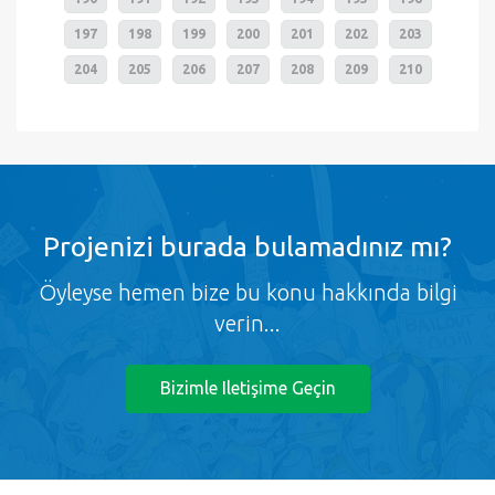
197
198
199
200
201
202
203
204
205
206
207
208
209
210
Projenizi burada bulamadınız mı?
Öyleyse hemen bize bu konu hakkında bilgi
verin...
Bizimle Iletişime Geçin