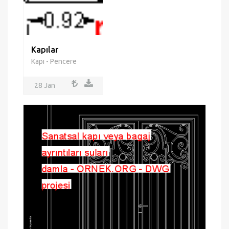
Kapılar
Kapı - Pencere
28 Jan