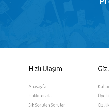
Pr
Hızlı Ulaşım
Gizl
Anasayfa
Kulla
Hakkımızda
Üyeli
Sık Sorulan Sorular
Gizlili