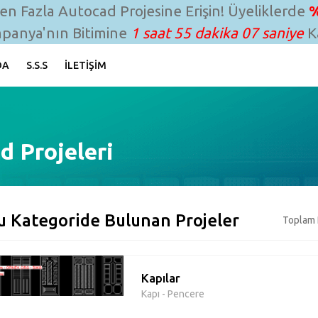
n Fazla Autocad Projesine Erişin! Üyeliklerde
%
panya'nın Bitimine
1 saat 55 dakika 06 saniye
Ka
DA
S.S.S
İLETIŞIM
d Projeleri
u Kategoride Bulunan Projeler
Toplam 
Kapılar
Kapı - Pencere