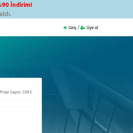
90 İndirim!
ldı.
Giriş
Üye ol
Proje Sayısı: 2095