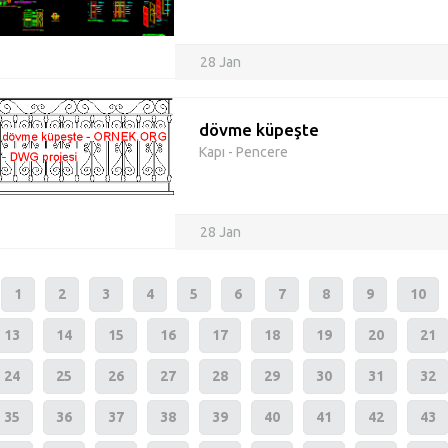
28 Jan
dövme küpeşte
Kapı - Pencere
28 Jan
1
2
3
4
5
6
7
8
9
10
13
14
15
16
17
18
19
20
21
24
25
26
27
28
29
30
31
32
35
36
37
38
39
40
41
42
43