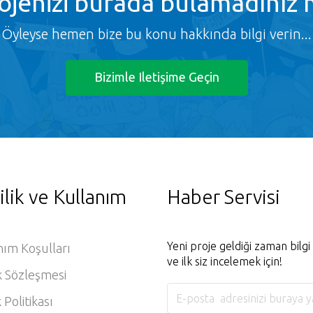
ojenizi burada bulamadınız 
Öyleyse hemen bize bu konu hakkında bilgi verin...
Bizimle Iletişime Geçin
ilik ve Kullanım
Haber Servisi
Yeni proje geldiği zaman bilg
nım Koşulları
ve ilk siz incelemek için!
k Sözleşmesi
k Politikası