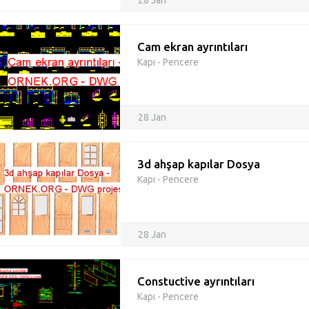
28 Jan
Cam ekran ayrıntıları
Kapı - Pencere
28 Jan
3d ahşap kapılar Dosya
Kapı - Pencere
28 Jan
Constuctive ayrıntıları
Kapı - Pencere