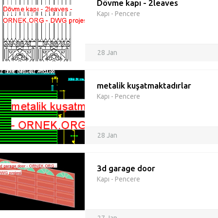
Dövme kapı - 2leaves
Kapı - Pencere
28 Jan
metalik kuşatmaktadırlar
Kapı - Pencere
28 Jan
3d garage door
Kapı - Pencere