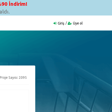
90 İndirim!
ldı.
Giriş
Üye ol
Proje Sayısı: 2095