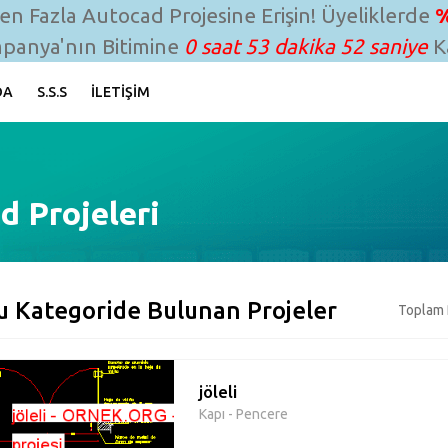
n Fazla Autocad Projesine Erişin! Üyeliklerde
%
panya'nın Bitimine
0 saat 53 dakika 51 saniye
Ka
DA
S.S.S
İLETIŞIM
d Projeleri
u Kategoride Bulunan Projeler
Toplam 
jöleli
Kapı - Pencere