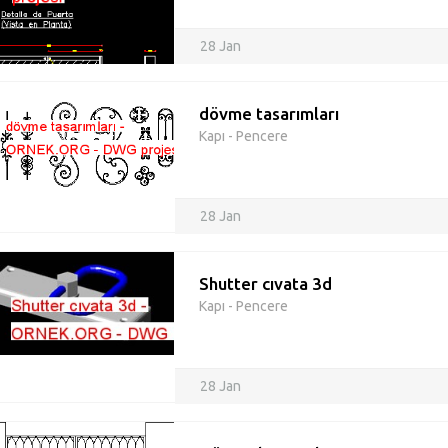
28 Jan
dövme tasarımları
Kapı - Pencere
28 Jan
Shutter cıvata 3d
Kapı - Pencere
28 Jan