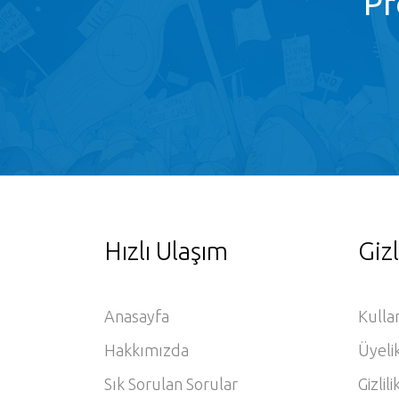
Pr
Hızlı Ulaşım
Gizl
Anasayfa
Kulla
Hakkımızda
Üyeli
Sık Sorulan Sorular
Gizlili