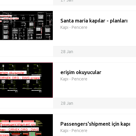
27 Jan
Santa maria kapılar - planları
Kapı - Pencere
28 Jan
erişim okuyucular
Kapı - Pencere
28 Jan
Passengers'shipment için kapı
Kapı - Pencere