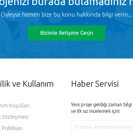
ojenizi burada bulamadınız 
Öyleyse hemen bize bu konu hakkında bilgi verin...
Bizimle Iletişime Geçin
ilik ve Kullanım
Haber Servisi
Yeni proje geldiği zaman bilg
nım Koşulları
ve ilk siz incelemek için!
k Sözleşmesi
k Politikası