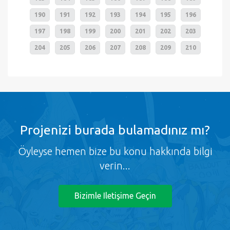
190
191
192
193
194
195
196
197
198
199
200
201
202
203
204
205
206
207
208
209
210
Projenizi burada bulamadınız mı?
Öyleyse hemen bize bu konu hakkında bilgi
verin...
Bizimle Iletişime Geçin