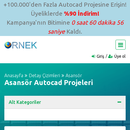
+100.000'den Fazla Autocad Projesine Erişin!
Üyeliklerde
%90 İndirim!
Kampanya'nın Bitimine
0 saat 60 dakika 55
saniye
Kaldı.
Giriş
Üye ol
Anasayfa
Detay Çizimleri
Asansör
Asansör Autocad Projeleri
Alt Kategoriler