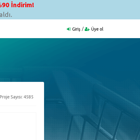
90 İndirim!
ldı.
Giriş
Üye ol
Proje Sayısı: 4585