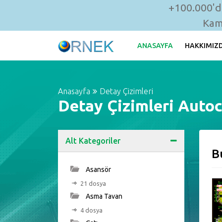
+100.000'de
Kam
ANASAYFA
HAKKIMIZ
Anasayfa
Detay Çizimleri
Detay Çizimleri Autoc
Alt Kategoriler
B
Asansör
21 dosya
Asma Tavan
4 dosya