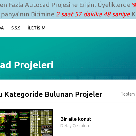
n Fazla Autocad Projesine Erişin! Üyeliklerde
%
panya'nın Bitimine
2 saat 57 dakika 47 saniye
Ka
DA
S.S.S
İLETIŞIM
ad Projeleri
u Kategoride Bulunan Projeler
Toplam 
Bir aile konut
Detay Çizimleri