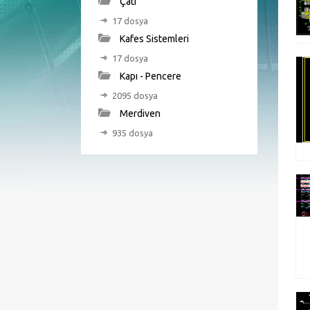
Çatı
17 dosya
Kafes Sistemleri
17 dosya
Kapı - Pencere
2095 dosya
Merdiven
935 dosya