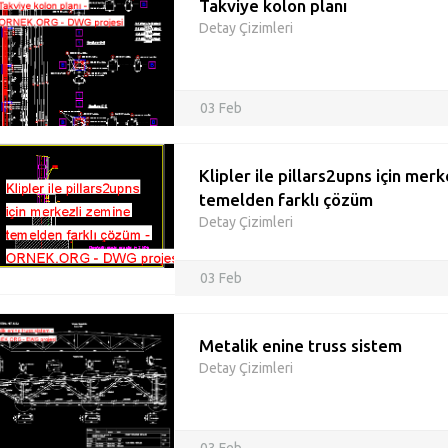
Takviye kolon planı
Detay Çizimleri
03 Feb
Klipler ile pillars2upns için mer
temelden farklı çözüm
Detay Çizimleri
03 Feb
Metalik enine truss sistem
Detay Çizimleri