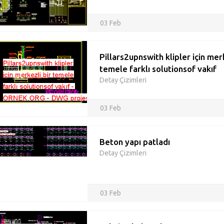
03 Feb
Pillars2upnswith klipler için mer
temele farklı solutionsof vakıf
Detay Çizimleri
03 Feb
Beton yapı patladı
Detay Çizimleri
03 Feb