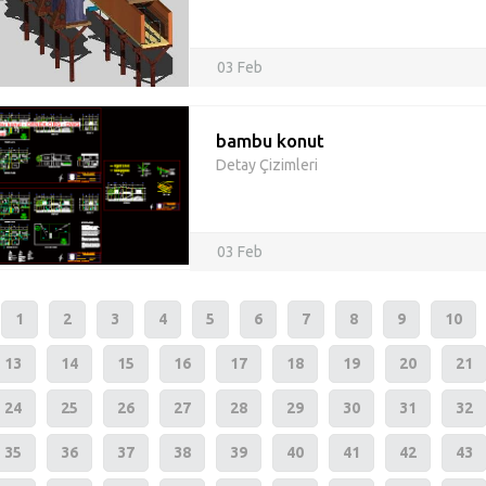
03 Feb
bambu konut
Detay Çizimleri
03 Feb
1
2
3
4
5
6
7
8
9
10
13
14
15
16
17
18
19
20
21
24
25
26
27
28
29
30
31
32
35
36
37
38
39
40
41
42
43