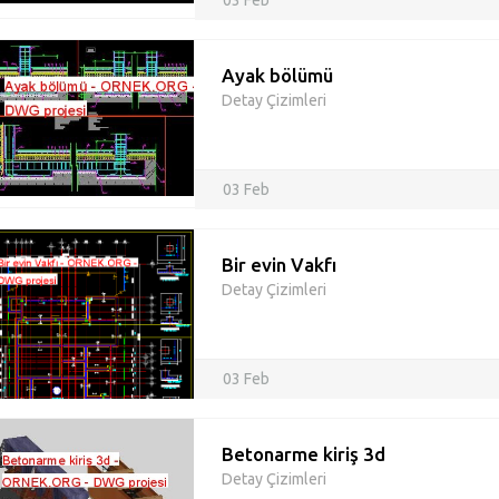
03 Feb
Ayak bölümü
Detay Çizimleri
03 Feb
Bir evin Vakfı
Detay Çizimleri
03 Feb
Betonarme kiriş 3d
Detay Çizimleri