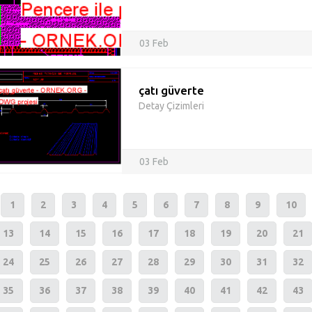
03 Feb
çatı güverte
Detay Çizimleri
03 Feb
1
2
3
4
5
6
7
8
9
10
13
14
15
16
17
18
19
20
21
24
25
26
27
28
29
30
31
32
35
36
37
38
39
40
41
42
43