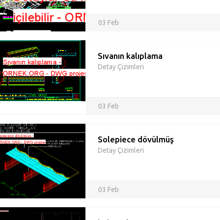
03 Feb
Sıvanın kalıplama
Detay Çizimleri
03 Feb
Solepiece dövülmüş
Detay Çizimleri
03 Feb