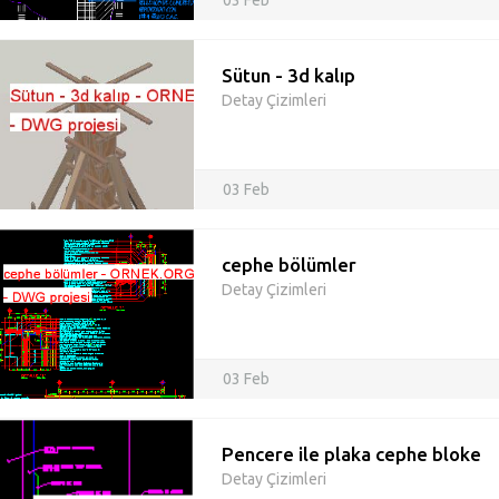
03 Feb
Sütun - 3d kalıp
Detay Çizimleri
03 Feb
cephe bölümler
Detay Çizimleri
03 Feb
Pencere ile plaka cephe bloke
Detay Çizimleri