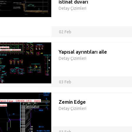
istinat duvarı
Detay Çizimleri
02 Feb
Yapısal ayrıntıları aile
Detay Çizimleri
03 Feb
Zemin Edge
Detay Çizimleri