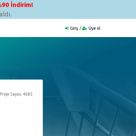
90 İndirim!
ldı.
Giriş
Üye ol
Proje Sayısı: 4585