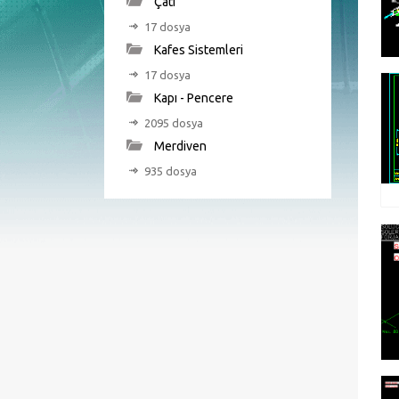
Çatı
17 dosya
Kafes Sistemleri
17 dosya
Kapı - Pencere
2095 dosya
Merdiven
935 dosya