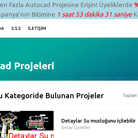
n Fazla Autocad Projesine Erişin! Üyeliklerde
%
panya'nın Bitimine
1 saat 53 dakika 30 saniye
Ka
DA
S.S.S
İLETIŞIM
ad Projeleri
u Kategoride Bulunan Projeler
Toplam 
Detaylar Su musluğunu içilebilir
Detay Çizimleri