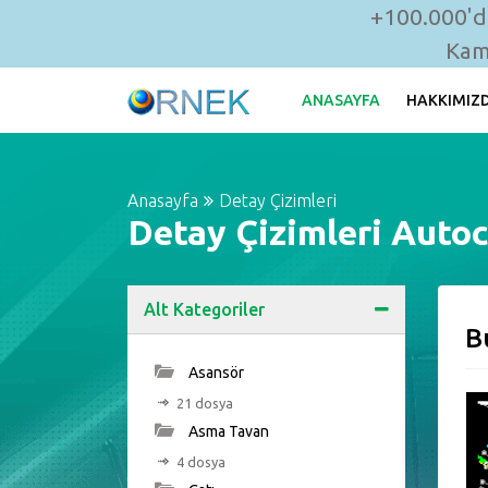
+100.000'de
Kam
ANASAYFA
HAKKIMIZ
Anasayfa
Detay Çizimleri
Detay Çizimleri Autoc
Alt Kategoriler
B
Asansör
21 dosya
Asma Tavan
4 dosya