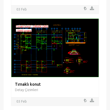
03 Feb
Tırnaklı konut
Detay Çizimleri
03 Feb