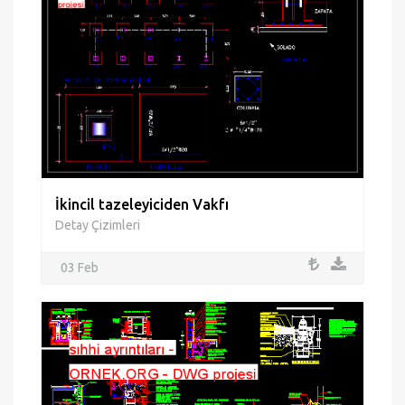
İkincil tazeleyiciden Vakfı
Detay Çizimleri
03 Feb