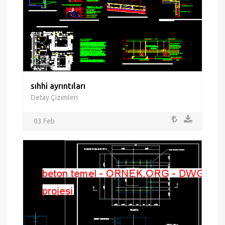
sıhhi ayrıntıları
Detay Çizimleri
03 Feb