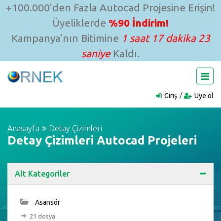
+100.000'den Fazla Autocad Projesine Erişin!
Üyeliklerde
%90 İndirim!
Kampanya'nın Bitimine
1 saat 17 dakika 22
saniye
Kaldı.
Giriş
Üye ol
Anasayfa
Detay Çizimleri
Detay Çizimleri Autocad Projeleri
Alt Kategoriler
Asansör
21 dosya