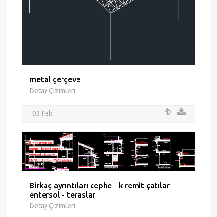
metal çerçeve
Detay Çizimleri
03 Feb
Birkaç ayrıntıları cephe - kiremit çatılar -
entersol - teraslar
Detay Çizimleri