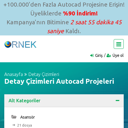
+100.000'den Fazla Autocad Projesine Erişin!
Üyeliklerde
%90 İndirim!
Kampanya'nın Bitimine
2 saat 55 dakika 44
saniye
Kaldı.
Giriş
Üye ol
Anasayfa
Detay Çizimleri
Detay Çizimleri Autocad Projeleri
Alt Kategoriler
Asansör
21 dosya