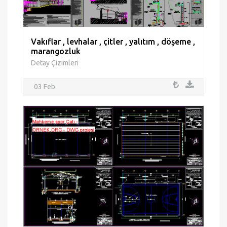
Vakıflar , levhalar , çitler , yalıtım , döşeme ,
marangozluk
Detay Çizimleri
03 Feb