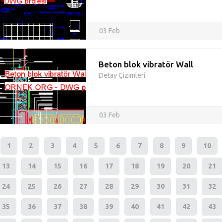
03 Feb
Beton blok vibratör Wall
Detay Çizimleri
03 Feb
1
2
3
4
5
6
7
8
9
10
13
14
15
16
17
18
19
20
21
24
25
26
27
28
29
30
31
32
35
36
37
38
39
40
41
42
43