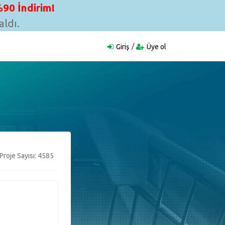
90 İndirim!
ldı.
Giriş
Üye ol
Proje Sayısı: 4585