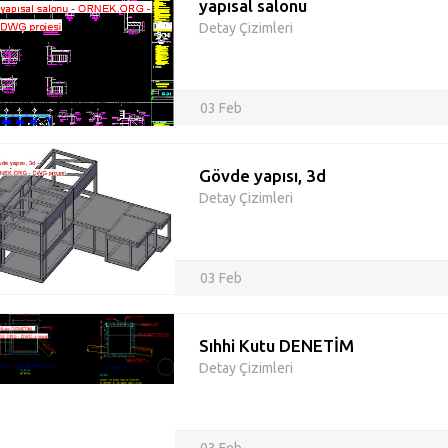
yapısal salonu
Detay Çizimleri
03 Feb
Gövde yapısı, 3d
Detay Çizimleri
03 Feb
Sıhhi Kutu DENETİM
Detay Çizimleri