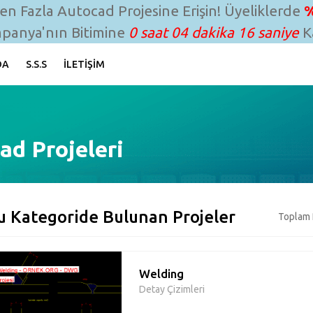
n Fazla Autocad Projesine Erişin! Üyeliklerde
%
panya'nın Bitimine
0 saat 04 dakika 15 saniye
Ka
DA
S.S.S
İLETIŞIM
ad Projeleri
u Kategoride Bulunan Projeler
Toplam 
Welding
Detay Çizimleri