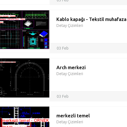
03 Feb
Kablo kapağı - Tekstil muhafaza
Detay Çizimleri
03 Feb
Arch merkezi
Detay Çizimleri
03 Feb
merkezli temel
Detay Çizimleri