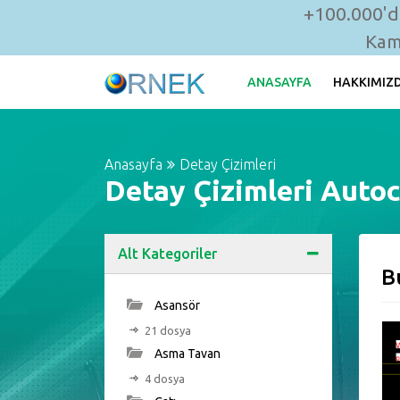
+100.000'de
Kam
ANASAYFA
HAKKIMIZ
Anasayfa
Detay Çizimleri
Detay Çizimleri Autoc
Alt Kategoriler
B
Asansör
21 dosya
Asma Tavan
4 dosya