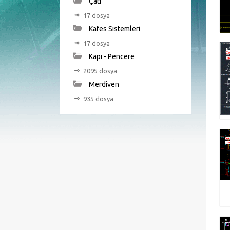
Çatı
17 dosya
Kafes Sistemleri
17 dosya
Kapı - Pencere
2095 dosya
Merdiven
935 dosya