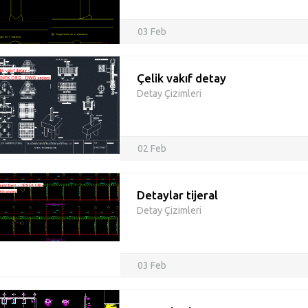
03 Feb
Çelik vakıf detay
Detay Çizimleri
02 Feb
Detaylar tijeral
Detay Çizimleri
03 Feb