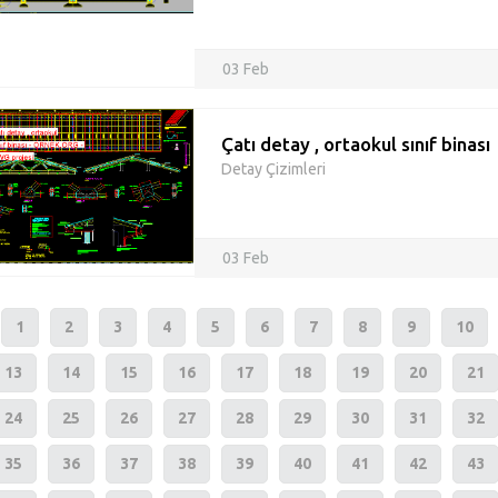
03 Feb
Çatı detay , ortaokul sınıf binası
Detay Çizimleri
03 Feb
1
2
3
4
5
6
7
8
9
10
13
14
15
16
17
18
19
20
21
24
25
26
27
28
29
30
31
32
35
36
37
38
39
40
41
42
43