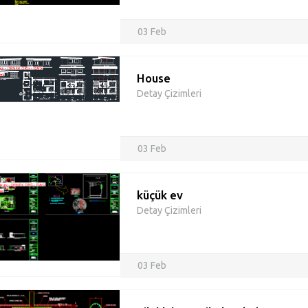
03 Feb
House
Detay Çizimleri
03 Feb
küçük ev
Detay Çizimleri
03 Feb