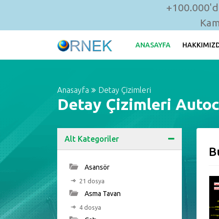
+100.000'de
Kam
ANASAYFA
HAKKIMIZ
Anasayfa
Detay Çizimleri
Detay Çizimleri Autoc
Alt Kategoriler
B
Asansör
21 dosya
Asma Tavan
4 dosya