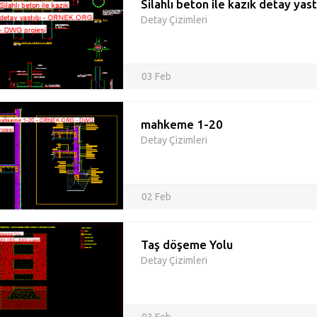
Silahlı beton ile kazık detay yast
Detay Çizimleri
03 Feb
mahkeme 1-20
Detay Çizimleri
02 Feb
Taş döşeme Yolu
Detay Çizimleri