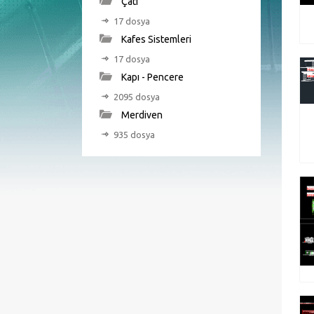
Çatı
17 dosya
Kafes Sistemleri
17 dosya
Kapı - Pencere
2095 dosya
Merdiven
935 dosya