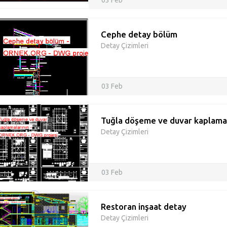
03 Feb
Cephe detay bölüm
Detay Çizimleri
03 Feb
Tuğla döşeme ve duvar kaplamal
Detay Çizimleri
03 Feb
Restoran inşaat detay
Detay Çizimleri