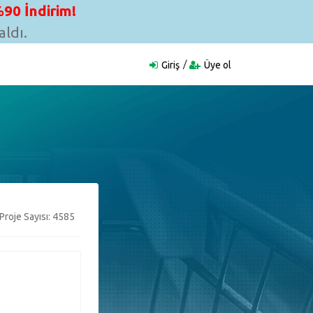
90 İndirim!
ldı.
Giriş
Üye ol
Proje Sayısı: 4585