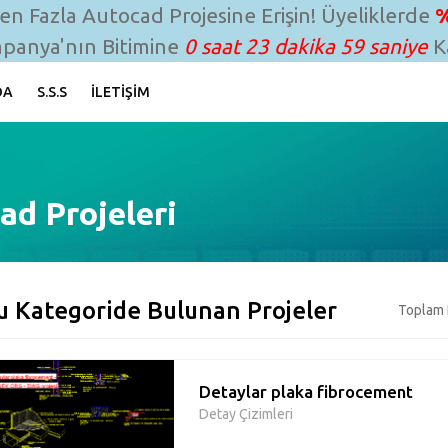
n Fazla Autocad Projesine Erişin! Üyeliklerde
%
panya'nın Bitimine
0 saat 23 dakika 58 saniye
Ka
DA
S.S.S
İLETIŞIM
ad Projeleri
u Kategoride Bulunan Projeler
Toplam 
Detaylar plaka fibrocement
Detay Çizimleri