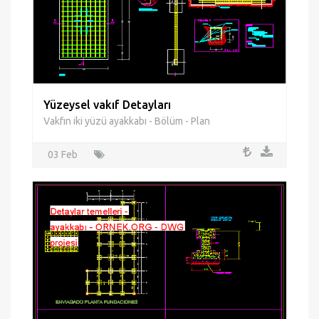
Yüzeysel vakıf Detayları
Vakfın iki yüzü ayakkabı - Bölüm - Plan
03 Feb