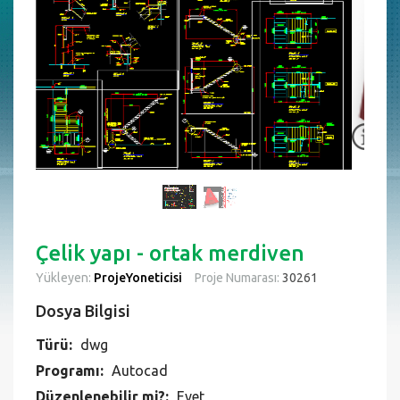
Çelik yapı - ortak merdiven
Yükleyen:
ProjeYoneticisi
Proje Numarası:
30261
Dosya Bilgisi
Türü:
dwg
Programı:
Autocad
Düzenlenebilir mi?:
Evet