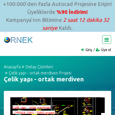
+100.000'den Fazla Autocad Projesine Erişin!
Üyeliklerde
%90 İndirim!
Kampanya'nın Bitimine
2 saat 12 dakika 31
saniye
Kaldı.
Giriş
Üye ol
Anasayfa
Detay Çizimleri
Çelik yapı - ortak merdiven Projesi
Çelik yapı - ortak merdiven