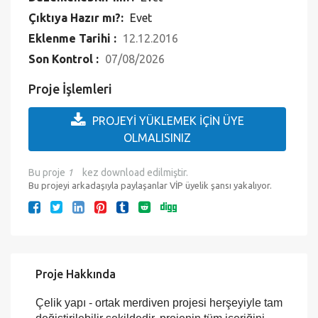
Çıktıya Hazır mı?:
Evet
Eklenme Tarihi :
12.12.2016
Son Kontrol :
07/08/2026
Proje İşlemleri
PROJEYİ YÜKLEMEK İÇİN ÜYE
OLMALISINIZ
Bu proje
1
kez download edilmiştir.
Bu projeyi arkadaşıyla paylaşanlar VİP üyelik şansı yakalıyor.
Proje Hakkında
Çelik yapı - ortak merdiven projesi herşeyiyle tam
değiştirilebilir şekildedir, projenin tüm içeriğini