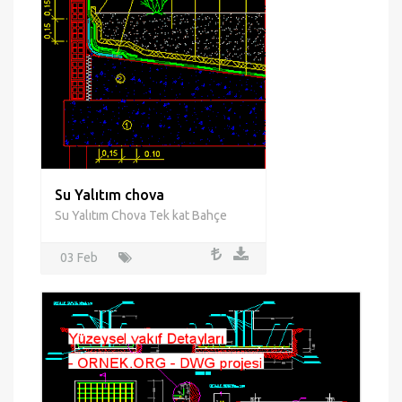
Su Yalıtım chova
Su Yalıtım Chova Tek kat Bahçe
03 Feb