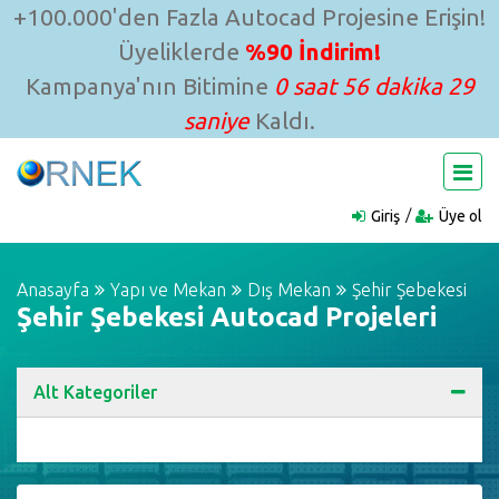
+100.000'den Fazla Autocad Projesine Erişin!
Üyeliklerde
%90 İndirim!
Kampanya'nın Bitimine
0 saat 56 dakika 28
saniye
Kaldı.
Giriş
Üye ol
Anasayfa
Yapı ve Mekan
Dış Mekan
Şehir Şebekesi
Şehir Şebekesi Autocad Projeleri
Alt Kategoriler