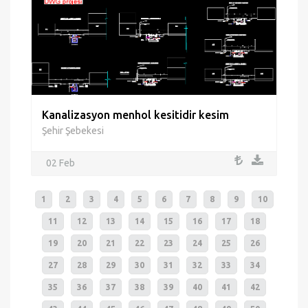
Kanalizasyon menhol kesitidir kesim
Şehir Şebekesi
02 Feb
1
2
3
4
5
6
7
8
9
10
11
12
13
14
15
16
17
18
19
20
21
22
23
24
25
26
27
28
29
30
31
32
33
34
35
36
37
38
39
40
41
42