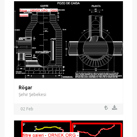
Rögar
Şehir Şebekesi
02 Feb