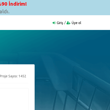
90 İndirim!
ldı.
Giriş
Üye ol
Proje Sayısı: 1452