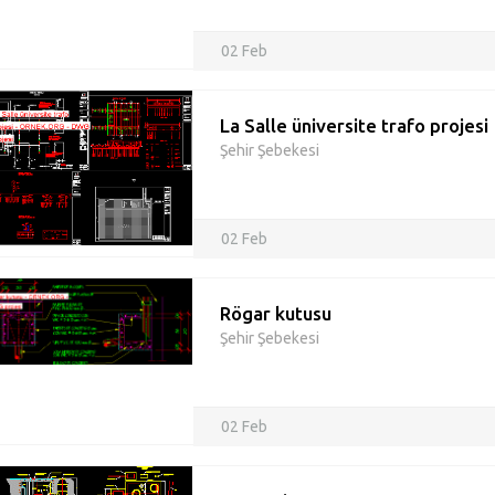
02 Feb
La Salle üniversite trafo projesi
Şehir Şebekesi
02 Feb
Rögar kutusu
Şehir Şebekesi
02 Feb