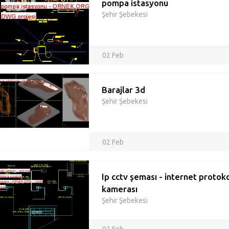
pompa istasyonu
Şehir Şebekesi
02 Feb
Barajlar 3d
Şehir Şebekesi
02 Feb
Ip cctv şeması - internet protok
kamerası
Şehir Şebekesi