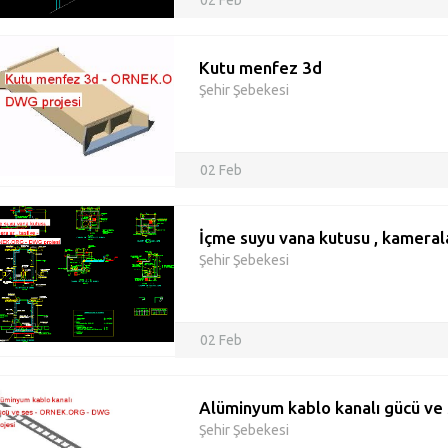
02 Feb
Kutu menfez 3d
Şehir Şebekesi
02 Feb
İçme suyu vana kutusu , kamerala
Şehir Şebekesi
02 Feb
Alüminyum kablo kanalı gücü ve
Şehir Şebekesi