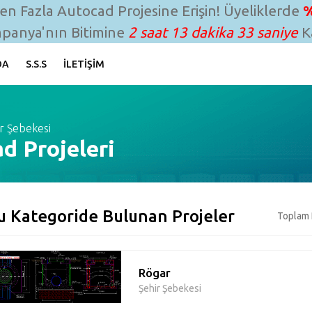
n Fazla Autocad Projesine Erişin! Üyeliklerde
%
panya'nın Bitimine
2 saat 13 dakika 32 saniye
Ka
DA
S.S.S
İLETIŞIM
r Şebekesi
d Projeleri
u Kategoride Bulunan Projeler
Toplam 
Rögar
Şehir Şebekesi