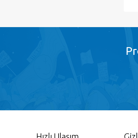
Pr
Hızlı Ulaşım
Gizl