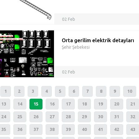
02 Feb
Orta gerilim elektrik detayları
Şehir Şebekesi
02 Feb
1
2
3
4
5
6
7
8
9
10
13
14
15
16
17
18
19
20
21
24
25
26
27
28
29
30
31
32
35
36
37
38
39
40
41
42
43