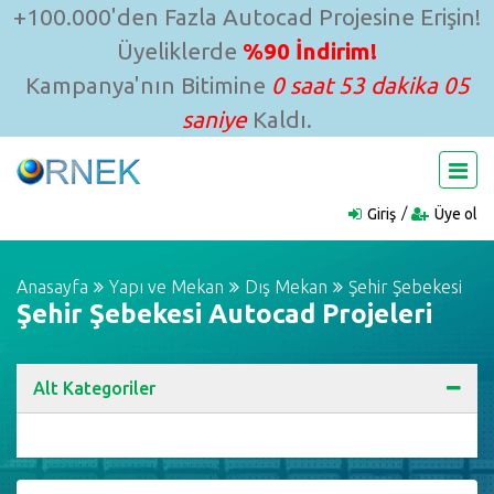
+100.000'den Fazla Autocad Projesine Erişin!
Üyeliklerde
%90 İndirim!
Kampanya'nın Bitimine
0 saat 53 dakika 04
saniye
Kaldı.
Giriş
Üye ol
Anasayfa
Yapı ve Mekan
Dış Mekan
Şehir Şebekesi
Şehir Şebekesi Autocad Projeleri
Alt Kategoriler