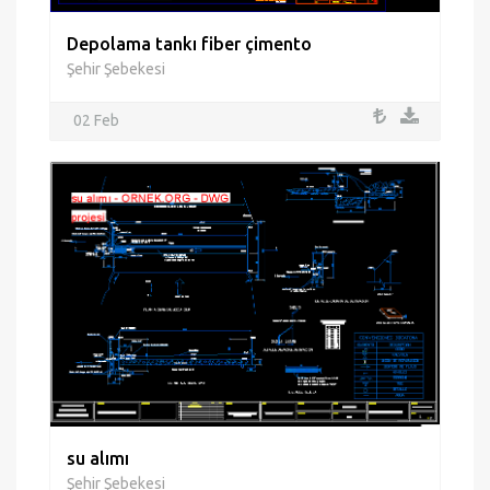
Depolama tankı fiber çimento
Şehir Şebekesi
02 Feb
su alımı
Şehir Şebekesi