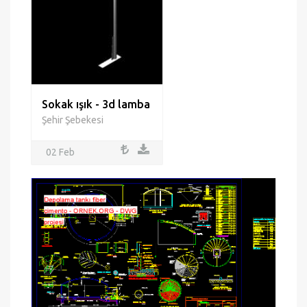
Sokak ışık - 3d lamba
Şehir Şebekesi
02 Feb