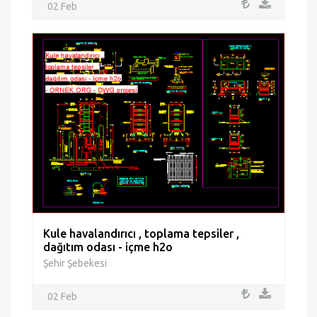
02 Feb
Kule havalandırıcı , toplama tepsiler ,
dağıtım odası - içme h2o
Şehir Şebekesi
02 Feb