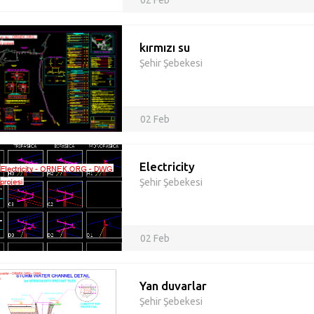
02 Feb
kırmızı su
Şehir Şebekesi
02 Feb
Electricity
Şehir Şebekesi
02 Feb
Yan duvarlar
Şehir Şebekesi