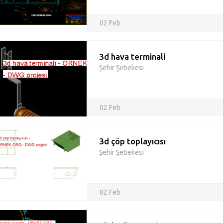
02 Feb
3d hava terminali
Şehir Şebekesi
02 Feb
3d çöp toplayıcısı
Şehir Şebekesi
02 Feb