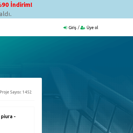
90 İndirim!
ldı.
Giriş
Üye ol
Proje Sayısı: 1452
 piura -