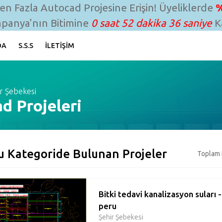
n Fazla Autocad Projesine Erişin! Üyeliklerde
%
panya'nın Bitimine
0 saat 52 dakika 35 saniye
Ka
DA
S.S.S
İLETIŞIM
r Şebekesi
d Projeleri
u Kategoride Bulunan Projeler
Toplam 
Bitki tedavi kanalizasyon suları -
peru
Şehir Şebekesi