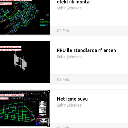
elektrik montaj
Şehir Şebekesi
02 Feb
RRU ile standlarda rf anten
Şehir Şebekesi
02 Feb
Net içme suyu
Şehir Şebekesi