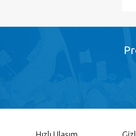
Pr
Hızlı Ulaşım
Gizl