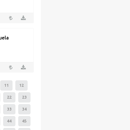
zuela
11
12
22
23
33
34
44
45