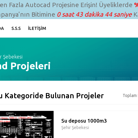
n Fazla Autocad Projesine Erişin! Üyeliklerde
%
panya'nın Bitimine
0 saat 43 dakika 43 saniye
Ka
DA
S.S.S
İLETIŞIM
r Şebekesi
d Projeleri
u Kategoride Bulunan Projeler
Toplam 
Su deposu 1000m3
Şehir Şebekesi