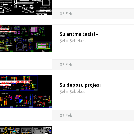
02 Feb
Su arıtma tesisi -
Şehir Şebekesi
02 Feb
Su deposu projesi
Şehir Şebekesi
02 Feb