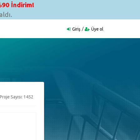
90 İndirim!
ldı.
Giriş
Üye ol
Proje Sayısı: 1452