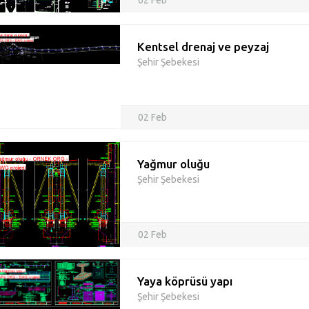
02 Feb
Kentsel drenaj ve peyzaj
Şehir Şebekesi
02 Feb
Yağmur oluğu
Şehir Şebekesi
02 Feb
Yaya köprüsü yapı
Şehir Şebekesi