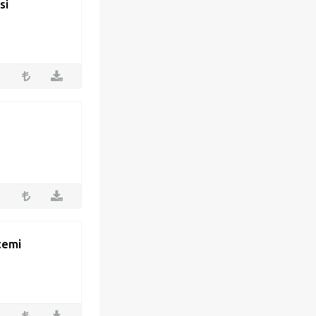
si
stemi