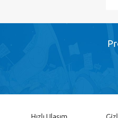
Pr
Hızlı Ulaşım
Gizl