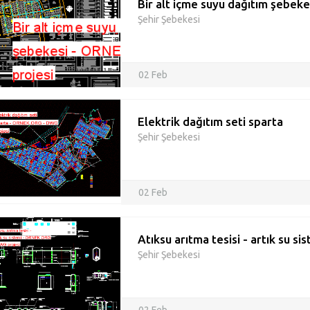
Bir alt içme suyu dağıtım şebeke
Şehir Şebekesi
02 Feb
Elektrik dağıtım seti sparta
Şehir Şebekesi
02 Feb
Atıksu arıtma tesisi - artık su si
Şehir Şebekesi