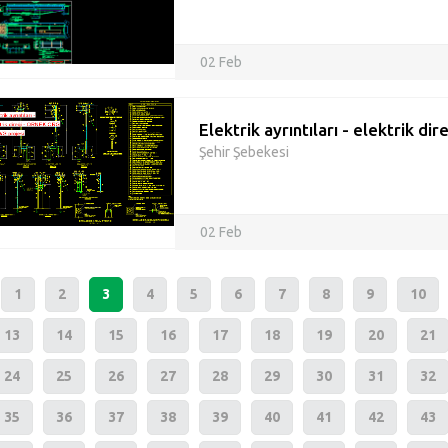
02 Feb
Elektrik ayrıntıları - elektrik dir
Şehir Şebekesi
02 Feb
1
2
3
4
5
6
7
8
9
10
13
14
15
16
17
18
19
20
21
24
25
26
27
28
29
30
31
32
35
36
37
38
39
40
41
42
43