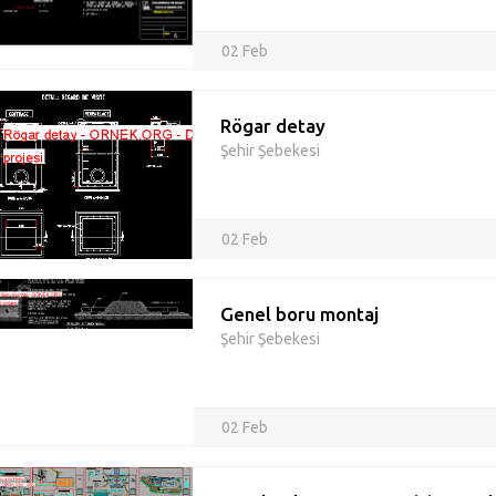
02 Feb
Rögar detay
Şehir Şebekesi
02 Feb
Genel boru montaj
Şehir Şebekesi
02 Feb