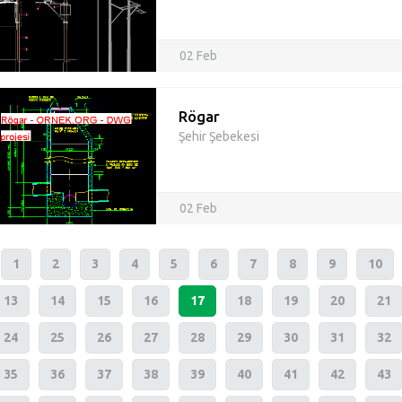
02 Feb
Rögar
Şehir Şebekesi
02 Feb
1
2
3
4
5
6
7
8
9
10
13
14
15
16
17
18
19
20
21
24
25
26
27
28
29
30
31
32
35
36
37
38
39
40
41
42
43