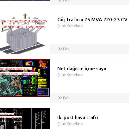
02 Feb
Güç trafosu 25 MVA 220-23 CV
Şehir Şebekesi
02 Feb
Net dağıtım içme suyu
Şehir Şebekesi
02 Feb
Iki post hava trafo
Şehir Şebekesi