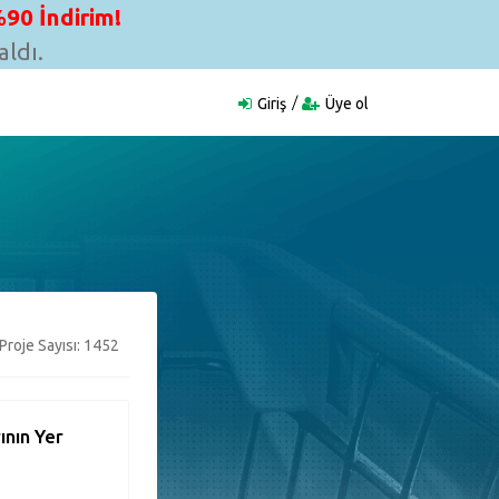
90 İndirim!
ldı.
Giriş
Üye ol
Proje Sayısı: 1452
ının Yer