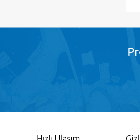
Pr
Hızlı Ulaşım
Gizl