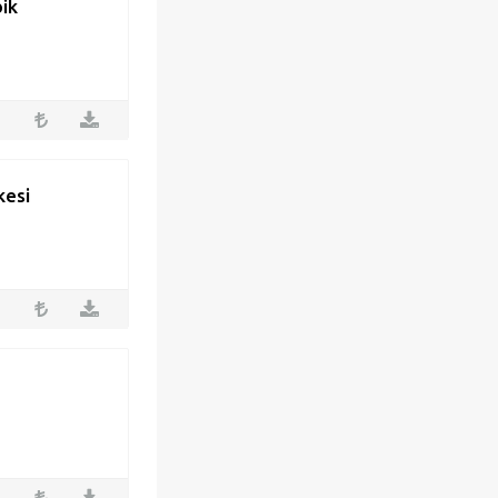
bik
kesi