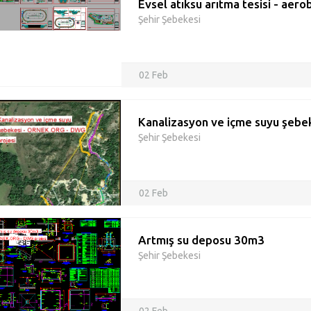
Evsel atıksu arıtma tesisi - aero
Şehir Şebekesi
02 Feb
Kanalizasyon ve içme suyu şebe
Şehir Şebekesi
02 Feb
Artmış su deposu 30m3
Şehir Şebekesi