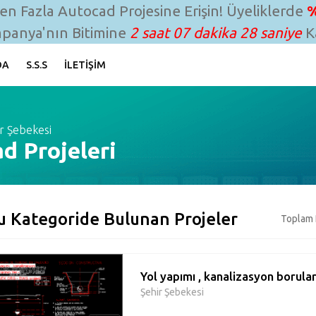
n Fazla Autocad Projesine Erişin! Üyeliklerde
%
panya'nın Bitimine
2 saat 07 dakika 27 saniye
Ka
DA
S.S.S
İLETIŞIM
r Şebekesi
d Projeleri
u Kategoride Bulunan Projeler
Toplam 
Yol yapımı , kanalizasyon borular
Şehir Şebekesi