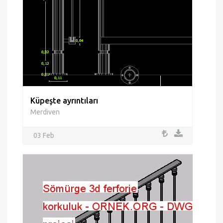
Küpeşte ayrıntıları
Merdiven
03 Feb