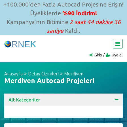
+100.000'den Fazla Autocad Projesine Erişin!
Üyeliklerde
%90 İndirim!
Kampanya'nın Bitimine
2 saat 44 dakika 35
saniye
Kaldı.
Giriş
Üye ol
Anasayfa
Detay Çizimleri
Merdiven
Merdiven Autocad Projeleri
Alt Kategoriler