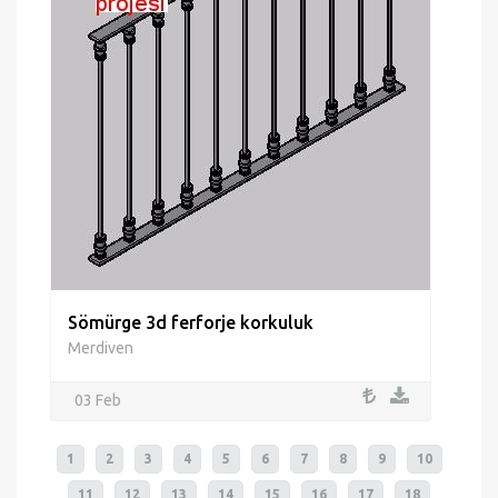
Sömürge 3d ferforje korkuluk
Merdiven
03 Feb
1
2
3
4
5
6
7
8
9
10
11
12
13
14
15
16
17
18