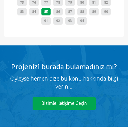
75
76
77
78
79
80
81
82
83
84
85
86
87
88
89
90
91
92
93
94
Projenizi burada bulamadınız mı?
Öyleyse hemen bize bu konu hakkında bilgi
verin...
Bizimle Iletişime Geçin