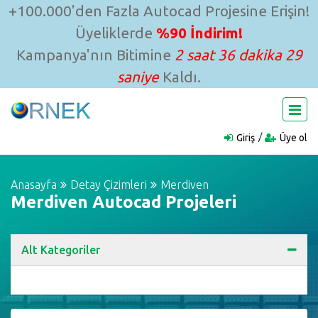
+100.000'den Fazla Autocad Projesine Erişin!
Üyeliklerde
%90 İndirim!
Kampanya'nın Bitimine
2 saat 36 dakika 28
saniye
Kaldı.
Giriş
Üye ol
Anasayfa
Detay Çizimleri
Merdiven
Merdiven Autocad Projeleri
Alt Kategoriler