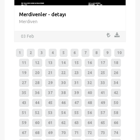
Merdivenler - detayı
Merdiven
03 Feb
1
2
3
4
5
6
7
8
9
10
11
12
13
14
15
16
17
18
19
20
21
22
23
24
25
26
27
28
29
30
31
32
33
34
35
36
37
38
39
40
41
42
43
44
45
46
47
48
49
50
51
52
53
54
55
56
57
58
59
60
61
62
63
64
65
66
67
68
69
70
71
72
73
74