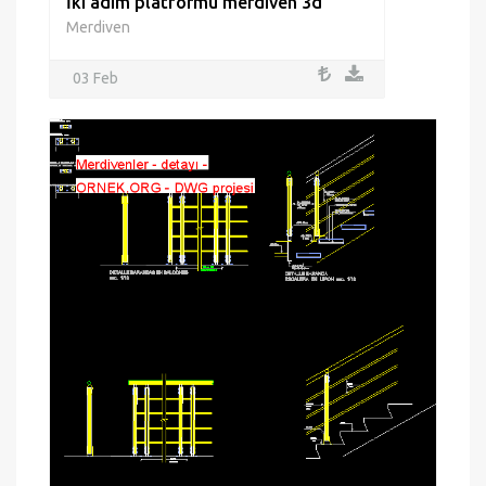
İki adım platformu merdiven 3d
Merdiven
03 Feb