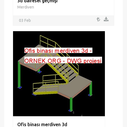
3d dairesel geçmişi
Merdiven
03 Feb
Ofis binası merdiven 3d