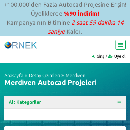
+100.000'den Fazla Autocad Projesine Erişin!
Üyeliklerde
%90 İndirim!
Kampanya'nın Bitimine
2 saat 59 dakika 13
saniye
Kaldı.
Giriş
Üye ol
Anasayfa
Detay Çizimleri
Merdiven
Merdiven Autocad Projeleri
Alt Kategoriler