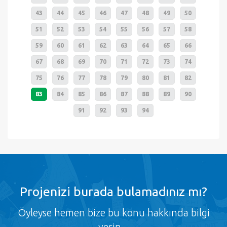
43
44
45
46
47
48
49
50
51
52
53
54
55
56
57
58
59
60
61
62
63
64
65
66
67
68
69
70
71
72
73
74
75
76
77
78
79
80
81
82
83
84
85
86
87
88
89
90
91
92
93
94
Projenizi burada bulamadınız mı?
Öyleyse hemen bize bu konu hakkında bilgi
verin...