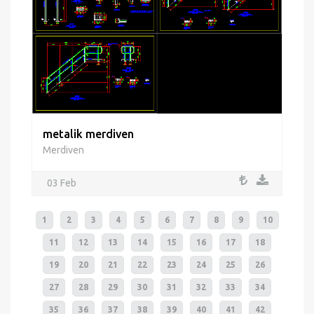
metalik merdiven
Merdiven
03 Feb
1
2
3
4
5
6
7
8
9
10
11
12
13
14
15
16
17
18
19
20
21
22
23
24
25
26
27
28
29
30
31
32
33
34
35
36
37
38
39
40
41
42