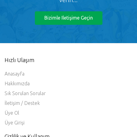
Bizimle Iletişime Geçin
Hızlı Ulaşım
Anasayfa
Hakkımızda
Sık Sorulan Sorular
İletişim / Destek
Üye Ol
Üye Girişi
Gizlilik ve Kullanım