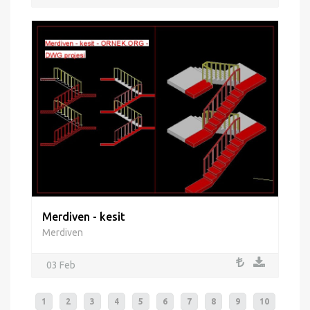
Merdiven - kesit
Merdiven
03 Feb
1
2
3
4
5
6
7
8
9
10