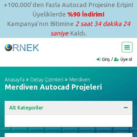
+100.000'den Fazla Autocad Projesine Erişin!
Üyeliklerde
%90 İndirim!
Kampanya'nın Bitimine
2 saat 34 dakika 23
saniye
Kaldı.
Giriş
Üye ol
Anasayfa
Detay Çizimleri
Merdiven
Merdiven Autocad Projeleri
Alt Kategoriler