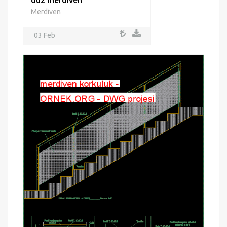
düz merdiven
Merdiven
03 Feb