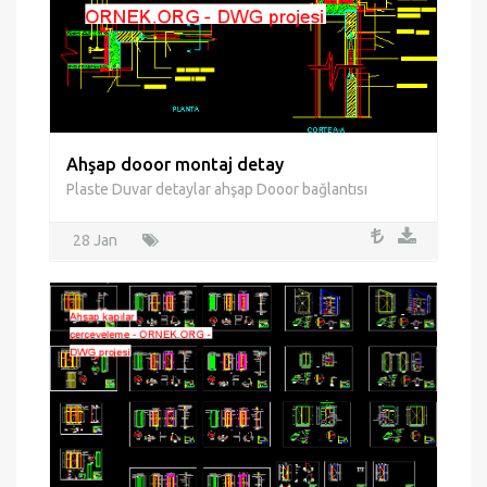
Ahşap dooor montaj detay
Plaste Duvar detaylar ahşap Dooor bağlantısı
28 Jan