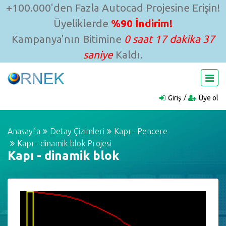
+100.000'den Fazla Autocad Projesine Erişin!
Üyeliklerde
%90 İndirim!
Kampanya'nın Bitimine
0 saat 17 dakika 37
saniye
Kaldı.
Giriş
Üye ol
Anasayfa
Detay Çizimleri
Kapı - Pencere
Kapı - dinamik blok Projesi
Kapı - dinamik blok