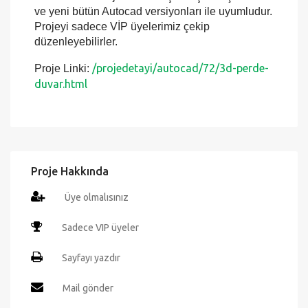
Autocad programında detaylı şekilde
değiştirebilir ve istediğiniz ölçekte çıktılarını
alabilirsiniz. Proje birebir ölçekte çizilmiştir. Eski
ve yeni bütün Autocad versiyonları ile uyumludur.
Projeyi sadece VİP üyelerimiz çekip
düzenleyebilirler.
/projedetayi/autocad/72/3d-perde-
Proje Linki:
duvar.html
Proje Hakkında
Üye olmalısınız
Sadece VIP üyeler
Sayfayı yazdır