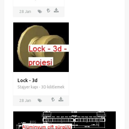
dövme kapı
Dövme kapı - Profil
28 Jan
Lock - 3d
Stajyer kapı - 3D kilitlemek
28 Jan