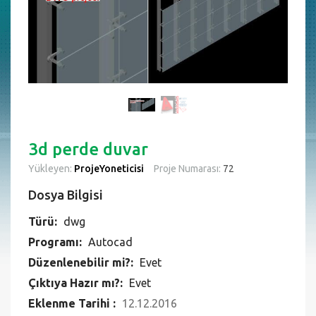
3d perde duvar
Yükleyen:
ProjeYoneticisi
Proje Numarası:
72
Dosya Bilgisi
Türü:
dwg
Programı:
Autocad
Düzenlenebilir mi?:
Evet