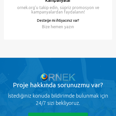
Kampanyalar
ornek.org'u takip edin, süpriz promosyon ve
kampanyalardan faydalanın!
Desteğe mi ihtiyacınız var?
Bize hemen
yazın
Proje
hakkında sorunuzmu var?
İstediğiniz konuda bildirimde bulunmak için