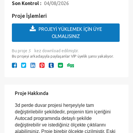
Çıktıya Hazır mı?:
Evet
Eklenme Tarihi :
12.12.2016
Son Kontrol :
04/08/2026
Proje İşlemleri
PROJEYİ YÜKLEMEK İÇİN ÜYE
OLMALISINIZ
Bu proje
5
kez download edilmiştir.
Bu projeyi arkadaşıyla paylaşanlar VİP üyelik şansı yakalıyor.
Proje Hakkında
3d perde duvar projesi herşeyiyle tam
değiştirilebilir şekildedir, projenin tüm içeriğini