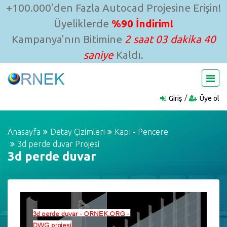
+100.000'den Fazla Autocad Projesine Erişin!
Üyeliklerde
%90 İndirim!
Kampanya'nın Bitimine
2 saat 03 dakika 40
saniye
Kaldı.
Giriş
Üye ol
Anasayfa
Detay Çizimleri
Kapı - Pencere
3d perde duvar Projesi
3d perde duvar