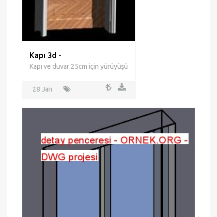
detay penceresi
Tüm detayları ile pencere
28 Jan