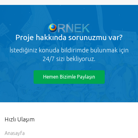
Hemen Bizimle Paylaşın
Hızlı Ulaşım
Anasayfa
Hakkımızda
Sık Sorulan Sorular
İletişim / Destek
Üye Ol
Üye Girişi
Gizlilik ve Kullanım
Kullanım Koşulları