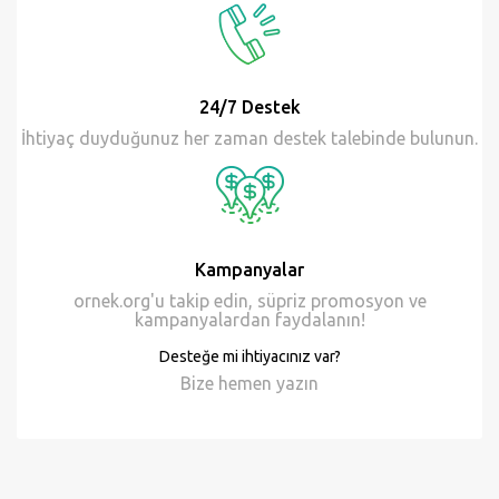
Kampanyalar
ornek.org'u takip edin, süpriz promosyon ve
kampanyalardan faydalanın!
Desteğe mi ihtiyacınız var?
Bize hemen
yazın
Proje
hakkında sorunuzmu var?
İstediğiniz konuda bildirimde bulunmak için
24/7 sizi bekliyoruz.