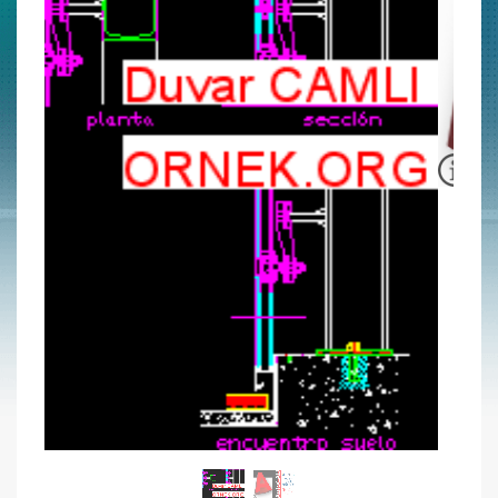
Duvar CAMLI kısaltmak
Yükleyen:
ProjeYoneticisi
Proje Numarası:
1380
Dosya Bilgisi
Türü:
dwg
Programı:
Autocad
Düzenlenebilir mi?:
Evet