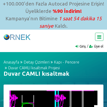
+100.000'den Fazla Autocad Projesine Erişin!
Üyeliklerde
%90 İndirim!
Kampanya'nın Bitimine
1 saat 54 dakika 14
saniye
Kaldı.
Giriş
Üye ol
Anasayfa
Detay Çizimleri
Kapı - Pencere
Duvar CAMLI kısaltmak Projesi
Duvar CAMLI kısaltmak