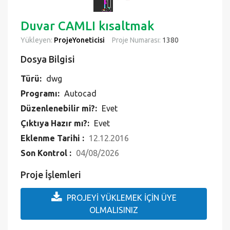
Çıktıya Hazır mı?:
Evet
Eklenme Tarihi :
12.12.2016
Son Kontrol :
04/08/2026
Proje İşlemleri
PROJEYİ YÜKLEMEK İÇİN ÜYE
OLMALISINIZ
Bu proje
2
kez download edilmiştir.
Bu projeyi arkadaşıyla paylaşanlar VİP üyelik şansı yakalıyor.
Proje Hakkında
Duvar CAMLI kısaltmak projesi herşeyiyle tam
değiştirilebilir şekildedir, projenin tüm içeriğini