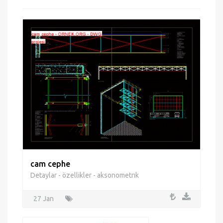
cam cephe
Detaylar - özellikler - aksonometrık
27 Jan