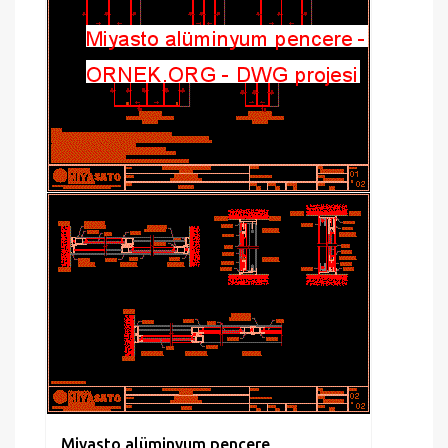
Miyasto alüminyum pencere