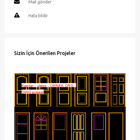
Mail gönder
Hata bildir
Sizin İçin Önerilen Projeler