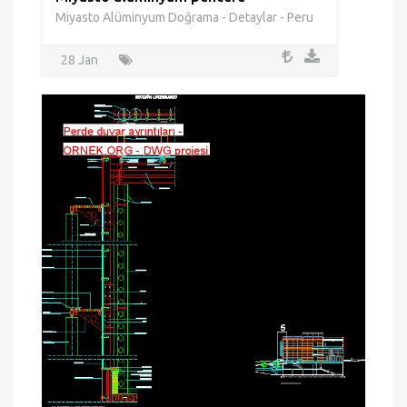
Miyasto Alüminyum Doğrama - Detaylar - Peru
28 Jan