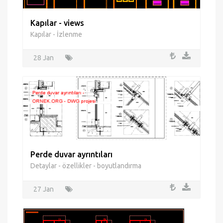
Kapılar - views
Kapılar - İzlenme
28 Jan
Perde duvar ayrıntıları
Detaylar - özellikler - boyutlandırma
27 Jan