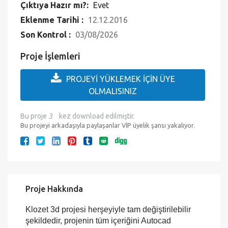
Çıktıya Hazır mı?:
Evet
Eklenme Tarihi :
12.12.2016
Son Kontrol :
03/08/2026
Proje İşlemleri
PROJEYİ YÜKLEMEK İÇİN ÜYE
OLMALISINIZ
Bu proje
3
kez download edilmiştir.
Bu projeyi arkadaşıyla paylaşanlar VİP üyelik şansı yakalıyor.
Proje Hakkında
Klozet 3d projesi herşeyiyle tam değiştirilebilir
şekildedir, projenin tüm içeriğini Autocad