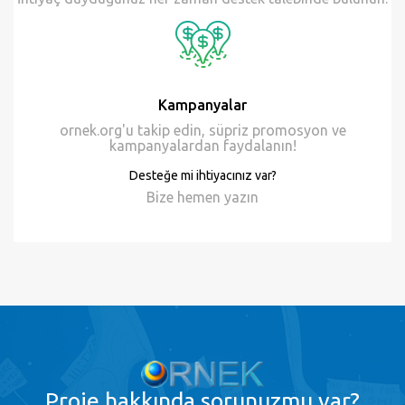
Kampanyalar
ornek.org'u takip edin, süpriz promosyon ve
kampanyalardan faydalanın!
Desteğe mi ihtiyacınız var?
Bize hemen
yazın
Proje
hakkında sorunuzmu var?