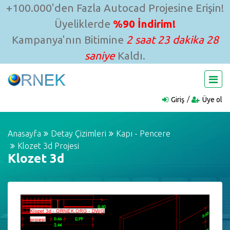
+100.000'den Fazla Autocad Projesine Erişin!
Üyeliklerde
%90 İndirim!
Kampanya'nın Bitimine
2 saat 23 dakika 28
saniye
Kaldı.
Giriş
Üye ol
Anasayfa
Detay Çizimleri
Kapı - Pencere
Klozet 3d Projesi
Klozet 3d