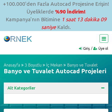
+100.000'den Fazla Autocad Projesine Erişin!
Üyeliklerde
%90 İndirim!
Kampanya'nın Bitimine
1 saat 13 dakika 09
saniye
Kaldı.
Giriş
Üye ol
Anasayfa
3 Boyutlu
İç Mekan
Banyo ve Tuvalet
Banyo ve Tuvalet Autocad Projeleri
Alt Kategoriler