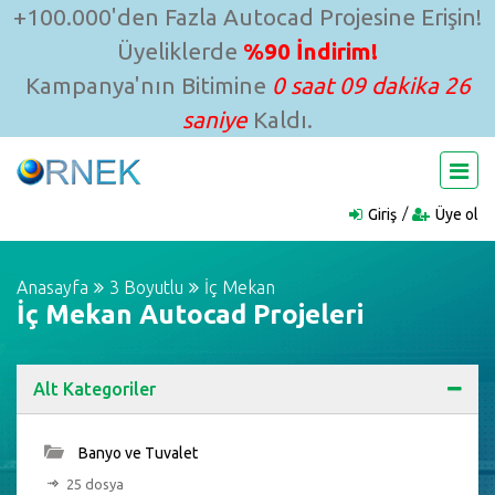
+100.000'den Fazla Autocad Projesine Erişin!
Üyeliklerde
%90 İndirim!
Kampanya'nın Bitimine
0 saat 09 dakika 26
saniye
Kaldı.
Giriş
Üye ol
Anasayfa
3 Boyutlu
İç Mekan
İç Mekan Autocad Projeleri
Alt Kategoriler
Banyo ve Tuvalet
25 dosya