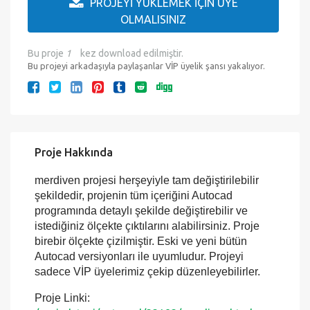
birebir ölçekte çizilmiştir. Eski ve yeni bütün
Autocad versiyonları ile uyumludur. Projeyi
sadece VİP üyelerimiz çekip düzenleyebilirler.
Proje Linki:
/projedetayi/autocad/33183/merdiven.html
Proje Hakkında
Üye olmalısınız
Sadece VIP üyeler
Sayfayı yazdır
Mail gönder