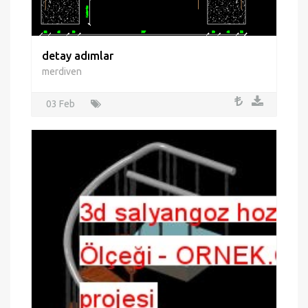
3d salyangoz hozanam Ölçeği
Ahşap merdiven ve metal korkuluk malzemeler ile