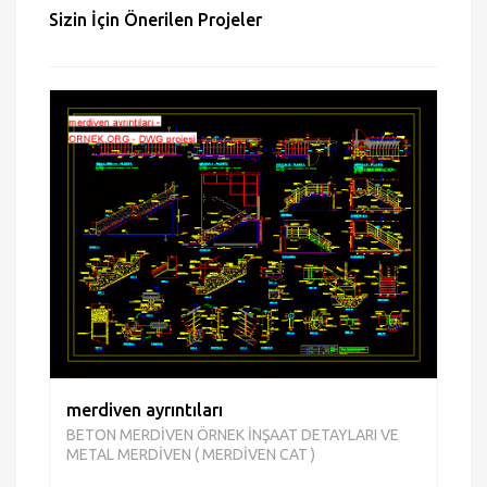
merdiven ayrıntıları
BETON MERDİVEN ÖRNEK İNŞAAT DETAYLARI VE
METAL MERDİVEN ( MERDİVEN CAT )
03 Feb