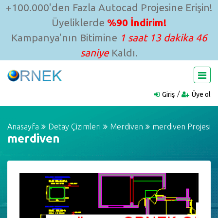
+100.000'den Fazla Autocad Projesine Erişin!
Üyeliklerde
%90 İndirim!
Kampanya'nın Bitimine
1 saat 13 dakika 45
saniye
Kaldı.
Giriş
Üye ol
Anasayfa
Detay Çizimleri
Merdiven
merdiven Projesi
merdiven