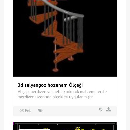
merdiven üzerinde ölçekleri uygulanmıştır
03 Feb
Merdiven ve platformlar
Deniz ve merdiven platformları Detaylar imalatı
03 Feb