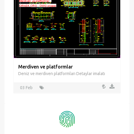
Güvenli Alışveriş
Bilgileriniz kayıt edilmeden ödeme işlemini güvenle yapın!
24/7 Destek
İhtiyaç duyduğunuz her zaman destek talebinde bulunun.
Kampanyalar