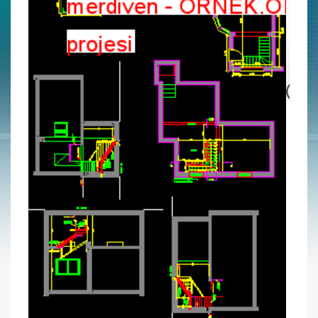
merdiven
Yükleyen:
ProjeYoneticisi
Proje Numarası:
33183
Dosya Bilgisi
Türü:
dwg
Programı:
Autocad
Düzenlenebilir mi?:
Evet
Çıktıya Hazır mı?:
Evet