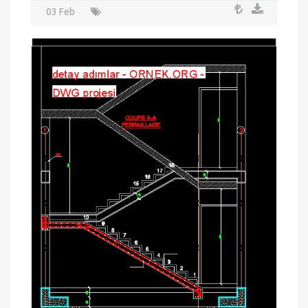
detay adımlar
merdiven
03 Feb