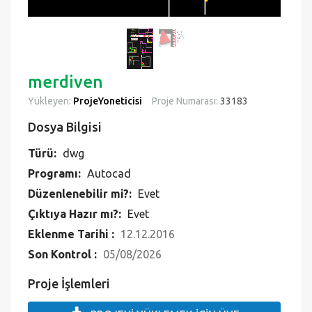
Eklenme Tarihi :
12.12.2016
Son Kontrol :
05/08/2026
Proje İşlemleri
PROJEYİ YÜKLEMEK İÇİN ÜYE
OLMALISINIZ
Bu proje
1
kez download edilmiştir.
Bu projeyi arkadaşıyla paylaşanlar VİP üyelik şansı yakalıyor.
Proje Hakkında
merdiven projesi herşeyiyle tam değiştirilebilir
şekildedir, projenin tüm içeriğini Autocad
programında detaylı şekilde değiştirebilir ve
istediğiniz ölçekte çıktılarını alabilirsiniz. Proje