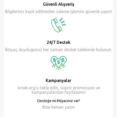
ornek.org'u takip edin, süpriz promosyon ve
kampanyalardan faydalanın!
Desteğe mi ihtiyacınız var?
Bize hemen
yazın
Proje
hakkında sorunuzmu var?
İstediğiniz konuda bildirimde bulunmak için
24/7 sizi bekliyoruz.
Hemen Bizimle Paylaşın