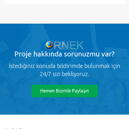
Hızlı Ulaşım
Anasayfa
Hakkımızda
Sık Sorulan Sorular
İletişim / Destek
Üye Ol
Üye Girişi
Gizlilik ve Kullanım
Kullanım Koşulları