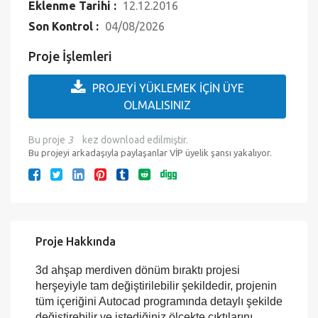
Düzenlenebilir mi?:
Evet
Çıktıya Hazır mı?:
Evet
Eklenme Tarihi :
12.12.2016
Son Kontrol :
04/08/2026
Proje İşlemleri
PROJEYİ YÜKLEMEK İÇİN ÜYE
OLMALISINIZ
Bu proje
3
kez download edilmiştir.
Bu projeyi arkadaşıyla paylaşanlar VİP üyelik şansı yakalıyor.
Proje Hakkında
3d ahşap merdiven dönüm bıraktı projesi