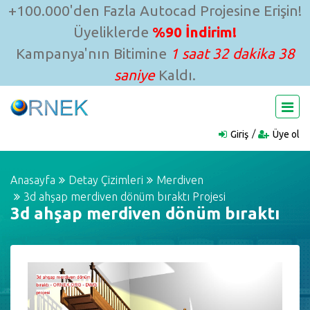
+100.000'den Fazla Autocad Projesine Erişin!
Üyeliklerde
%90 İndirim!
Kampanya'nın Bitimine
1 saat 32 dakika 37
saniye
Kaldı.
Giriş
Üye ol
Anasayfa
Detay Çizimleri
Merdiven
3d ahşap merdiven dönüm bıraktı Projesi
3d ahşap merdiven dönüm bıraktı