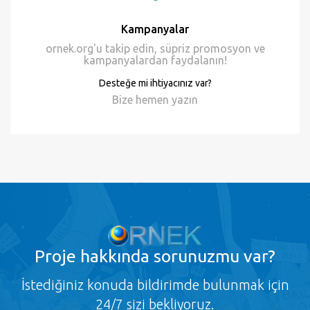
Kampanyalar
ornek.org'u takip edin, süpriz promosyon ve
kampanyalardan faydalanın!
Desteğe mi ihtiyacınız var?
Bize hemen
yazın
Proje
hakkında sorunuzmu var?