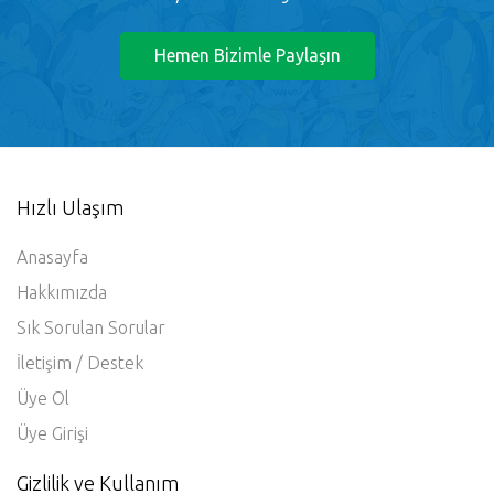
İstediğiniz konuda bildirimde bulunmak için
24/7 sizi bekliyoruz.
Hemen Bizimle Paylaşın
Hızlı Ulaşım
Anasayfa
Hakkımızda
Sık Sorulan Sorular
İletişim / Destek
Üye Ol
Üye Girişi