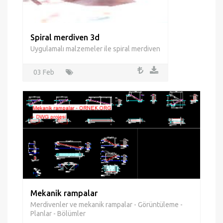
Spiral merdiven 3d
Uygulamalı malzemeler ile spiral merdiven
03 Feb
Mekanik rampalar