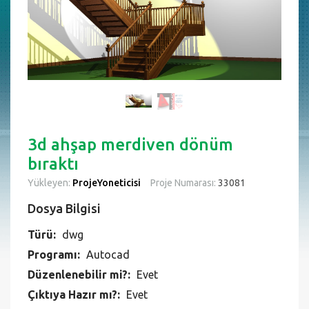
3d ahşap merdiven dönüm
bıraktı
Yükleyen:
ProjeYoneticisi
Proje Numarası:
33081
Dosya Bilgisi
Türü:
dwg
Programı:
Autocad