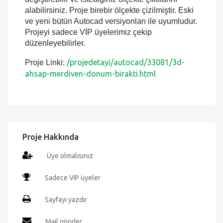
herşeyiyle tam değiştirilebilir şekildedir, projenin
tüm içeriğini Autocad programında detaylı şekilde
değiştirebilir ve istediğiniz ölçekte çıktılarını
alabilirsiniz. Proje birebir ölçekte çizilmiştir. Eski
ve yeni bütün Autocad versiyonları ile uyumludur.
Projeyi sadece VİP üyelerimiz çekip
düzenleyebilirler.
/projedetayi/autocad/33081/3d-
Proje Linki:
ahsap-merdiven-donum-birakti.html
Proje Hakkında
Üye olmalısınız
Sadece VIP üyeler