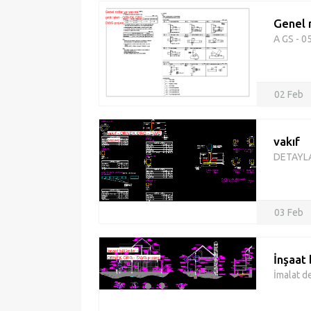
Genel n
A GS - 05
02 Feb
vakıf
DETAYLA
03 Feb
İnşaat
İmalat de