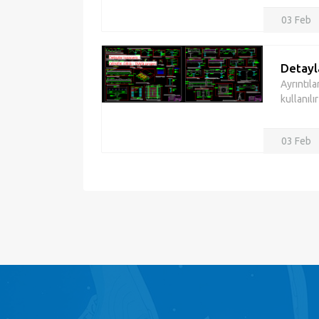
03 Feb
Detayl
Ayrıntıla
kullanılı
03 Feb