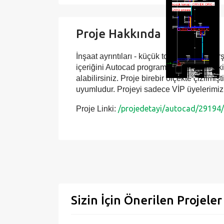
Proje Hakkında
İnşaat ayrıntıları - küçük tonoz projesi herş
içeriğini Autocad programında detaylı şekild
alabilirsiniz. Proje birebir ölçekte çizilmiş
uyumludur. Projeyi sadece VİP üyelerimiz 
/projedetayi/autocad/29194/i
Proje Linki:
Sizin İçin Önerilen Projeler