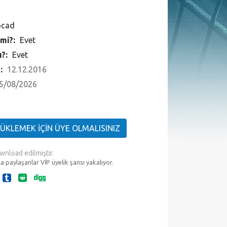
ocad
 mi?:
Evet
ı?:
Evet
 :
12.12.2016
5/08/2026
YÜKLEMEK İÇİN ÜYE OLMALISINIZ
wnload edilmiştir.
a paylaşanlar VİP üyelik şansı yakalıyor.