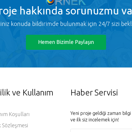
roje
hakkında sorunuzmu va
ğiniz konuda bildirimde bulunmak için 24/7 sizi bekl
Hemen Bizimle Paylaşın
ilik ve Kullanım
Haber Servisi
Yeni proje geldiği zaman bilg
nım Koşulları
ve ilk siz incelemek için!
k Sözleşmesi