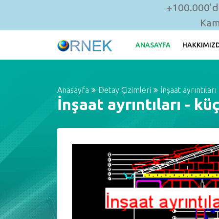
+100.000'de
Kam
ANASAYFA
HAKKIMIZ
Anasayfa
Detay Çizimleri
İnşaat ayrıntıları
İnşaat ayrıntıları - k