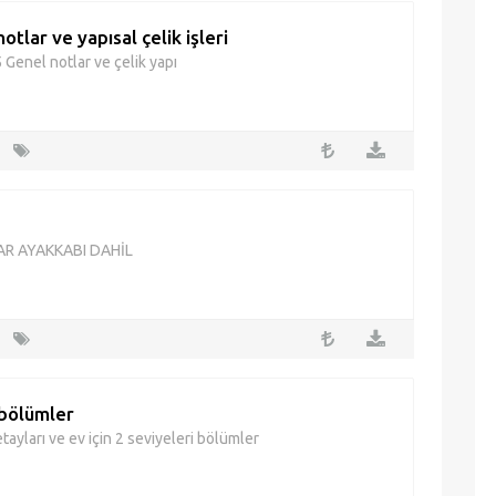
otlar ve yapısal çelik işleri
 Genel notlar ve çelik yapı
R AYAKKABI DAHİL
 bölümler
tayları ve ev için 2 seviyeleri bölümler