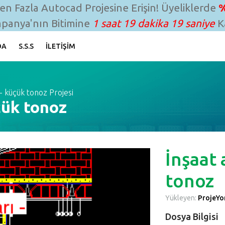
n Fazla Autocad Projesine Erişin! Üyeliklerde
%
panya'nın Bitimine
1 saat 19 dakika 18 saniye
Ka
DA
S.S.S
İLETIŞIM
 - küçük tonoz Projesi
üçük tonoz
İnşaat 
tonoz
Yükleyen:
ProjeYon
Dosya Bilgisi