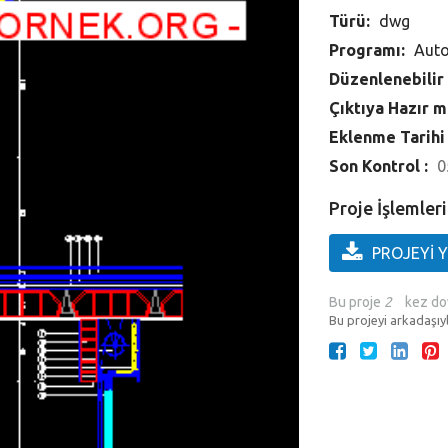
Türü:
dwg
Programı:
Aut
Düzenlenebilir
Çıktıya Hazır m
Eklenme Tarihi
Son Kontrol :
0
Proje İşlemleri
PROJEYİ 
Bu proje
2
kez do
Bu projeyi arkadaşıyl