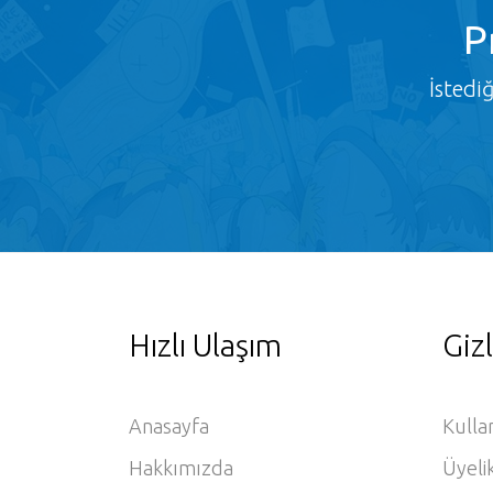
P
İstedi
Hızlı Ulaşım
Gizl
Anasayfa
Kulla
Hakkımızda
Üyeli