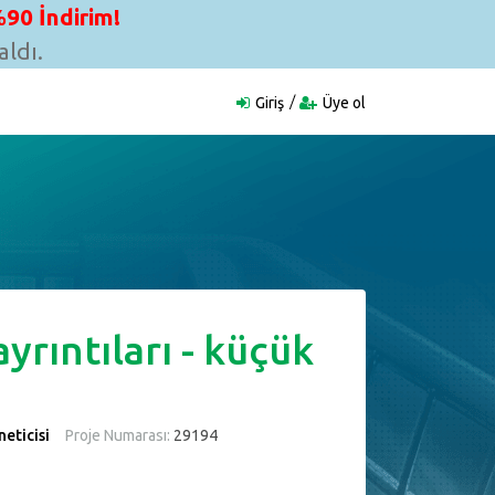
90 İndirim!
ldı.
Giriş
Üye ol
ayrıntıları - küçük
eticisi
Proje Numarası:
29194