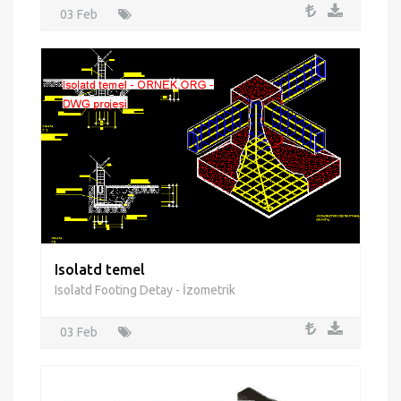
03 Feb
Isolatd temel
Isolatd Footing Detay - İzometrik
03 Feb