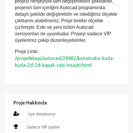
Konstruksi kuda - kuda 2d - 2d kapak çatı inşaatı
projesi herşeyiyle tam değiştirilebilir şekildedir,
projenin tüm içeriğini Autocad programında
detaylı şekilde değiştirebilir ve istediğiniz ölçekte
çıktılarını alabilirsiniz. Proje birebir ölçekte
çizilmiştir. Eski ve yeni bütün Autocad
versiyonları ile uyumludur. Projeyi sadece VİP
üyelerimiz çekip düzenleyebilirler.
Proje Linki:
/projedetayi/autocad/28482/konstruksi-kuda-
kuda-2d-2d-kapak-cati-insaati.html
Proje Hakkında
Üye olmalısınız