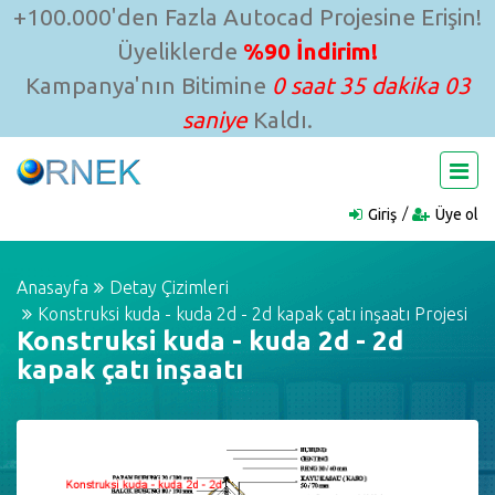
+100.000'den Fazla Autocad Projesine Erişin!
Üyeliklerde
%90 İndirim!
Kampanya'nın Bitimine
0 saat 35 dakika 02
saniye
Kaldı.
Giriş
Üye ol
Anasayfa
Detay Çizimleri
Konstruksi kuda - kuda 2d - 2d kapak çatı inşaatı Projesi
Konstruksi kuda - kuda 2d - 2d
kapak çatı inşaatı