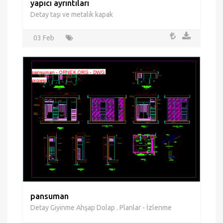
yapıcı ayrıntıları
Detay taşı ve metalik kapak
03 Feb
pansuman
Detay Giyinme Ahşap Dolap . Planlar - İzlenme