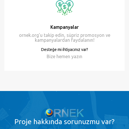
Kampanyalar
ornek.org'u takip edin, süpriz promosyon ve
kampanyalardan faydalanın!
Desteğe mi ihtiyacınız var?
Bize hemen
yazın
Proje
hakkında sorunuzmu var?