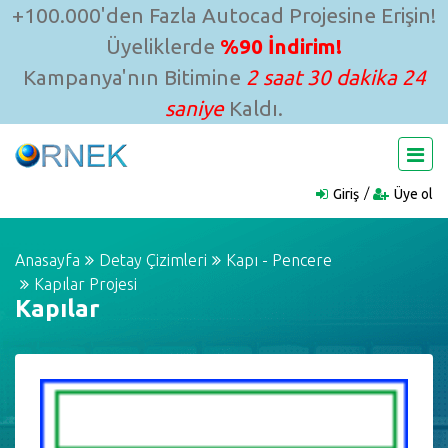
+100.000'den Fazla Autocad Projesine Erişin!
Üyeliklerde
%90 İndirim!
Kampanya'nın Bitimine
2 saat 30 dakika 24
saniye
Kaldı.
Giriş
Üye ol
Anasayfa
Detay Çizimleri
Kapı - Pencere
Kapılar Projesi
Kapılar