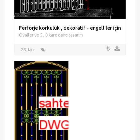
Ferforje korkuluk , dekoratif - engelliler için
Ovaller ve 5 , 8 kare daire tasarım
28 Jan